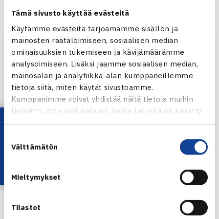
Pystytään kuitenkin toteuttamaan täällä aggressiivista
Tämä sivusto käyttää evästeitä
pelisuunnitelmaa.”
Käytämme evästeitä tarjoamamme sisällön ja
mainosten räätälöimiseen, sosiaalisen median
ominaisuuksien tukemiseen ja kävijämäärämme
analysoimiseen. Lisäksi jaamme sosiaalisen median,
mainosalan ja analytiikka-alan kumppaneillemme
tietoja siitä, miten käytät sivustoamme.
Kumppanimme voivat yhdistää näitä tietoja muihin
tietoihin, joita olet antanut heille tai joita on kerätty,
Lataa OmaTennis!
kun olet käyttänyt heidän palvelujaan.
Suostumuksen
Välttämätön
valinta
Mieltymykset
Näytä tämä julkaisu Instagramissa
Tilastot