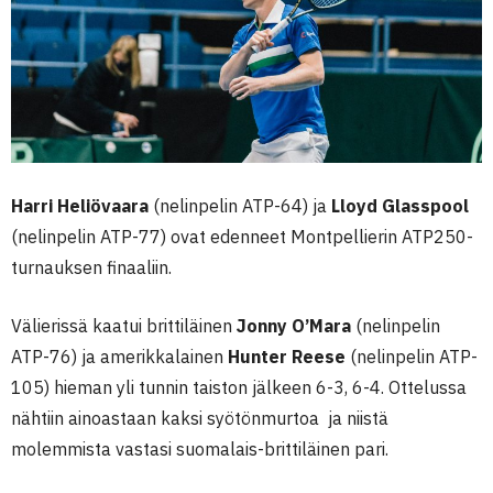
Harri Heliövaara
(nelinpelin ATP-64) ja
Lloyd Glasspool
(nelinpelin ATP-77) ovat edenneet Montpellierin ATP250-
turnauksen finaaliin.
Välierissä kaatui brittiläinen
Jonny O’Mara
(nelinpelin
ATP-76) ja amerikkalainen
Hunter Reese
(nelinpelin ATP-
105) hieman yli tunnin taiston jälkeen 6-3, 6-4. Ottelussa
nähtiin ainoastaan kaksi syötönmurtoa ja niistä
molemmista vastasi suomalais-brittiläinen pari.