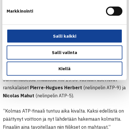
Markkinointi
Salli kaikki
Salli valinta
Henkilön Suomen Tennisliitto (@tennisfin) jakama julkaisu
Kiellä
Sunnuntaisessa finaalissa klo 13.30 vastaan asettuvat
ranskalaiset
Pierre-Hugues Herbert
(nelinpelin ATP-9) ja
Nicolas Mahut
(nelinpelin ATP-5).
”Kolmas ATP-finaali tuntuu aika kivalta. Kaksi edellistä on
päättynyt voittoon ja nyt lähdetään hakemaan kolmatta.
Finaaliin aina tavoitellaan niin fiilikset on mahtavat.”