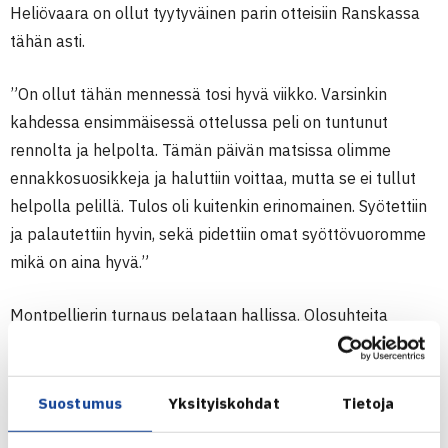
Heliövaara on ollut tyytyväinen parin otteisiin Ranskassa
tähän asti.
”On ollut tähän mennessä tosi hyvä viikko. Varsinkin
kahdessa ensimmäisessä ottelussa peli on tuntunut
rennolta ja helpolta. Tämän päivän matsissa olimme
ennakkosuosikkeja ja haluttiin voittaa, mutta se ei tullut
helpolla pelillä. Tulos oli kuitenkin erinomainen. Syötettiin
ja palautettiin hyvin, sekä pidettiin omat syöttövuoromme
mikä on aina hyvä.”
Montpellierin turnaus pelataan hallissa. Olosuhteita
Heliövaara kuvaili melko nopeiksi.
”Olosuhteet ovat melko nopeat, mutta ei liian nopeat.
Suostumus
Yksityiskohdat
Tietoja
Pallo pomppaa matalalle sisäkentällä, kun ollaan.