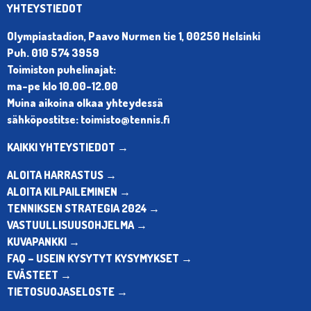
YHTEYSTIEDOT
Olympiastadion, Paavo Nurmen tie 1, 00250 Helsinki
Puh. 010 574 3959
Toimiston puhelinajat:
ma-pe klo 10.00-12.00
Muina aikoina olkaa yhteydessä
sähköpostitse: toimisto@tennis.fi
KAIKKI YHTEYSTIEDOT →
ALOITA HARRASTUS →
ALOITA KILPAILEMINEN →
TENNIKSEN STRATEGIA 2024 →
VASTUULLISUUSOHJELMA →
KUVAPANKKI →
FAQ – USEIN KYSYTYT KYSYMYKSET →
EVÄSTEET →
TIETOSUOJASELOSTE →