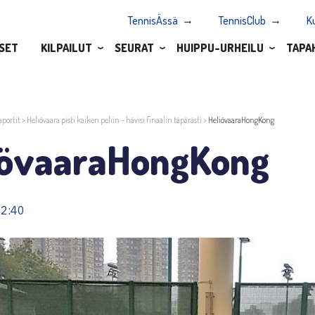
TennisÄssä
TennisClub
K
SET
KILPAILUT
SEURAT
HUIPPU-URHEILU
TAPA
aportit
>
Heliövaara pisti kaiken peliin – hävisi finaalin täpärästi
>
HeliövaaraHongKong
iövaaraHongKong
12:40