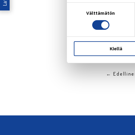
Suostumuksen
Välttämätön
valinta
Jaa:
Kiellä
← Edellin