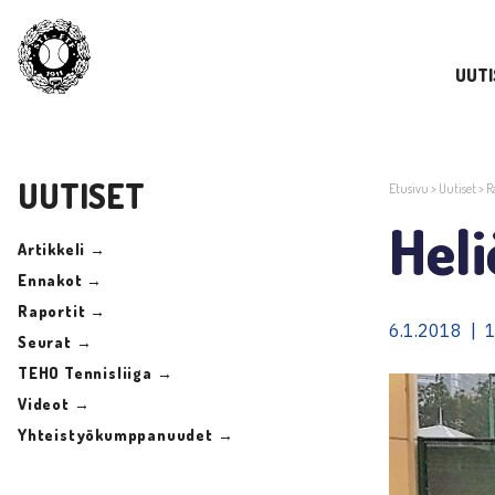
UUTI
UUTISET
Etusivu
>
Uutiset
>
R
Hel
Artikkeli →
Ennakot →
Raportit →
6.1.2018 | 
Seurat →
TEHO Tennisliiga →
Videot →
Yhteistyökumppanuudet →