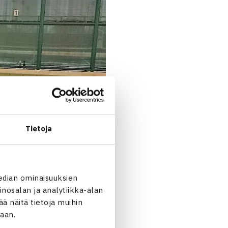
Tietoja
edian ominaisuuksien
nosalan ja analytiikka-alan
 näitä tietoja muihin
jaan.