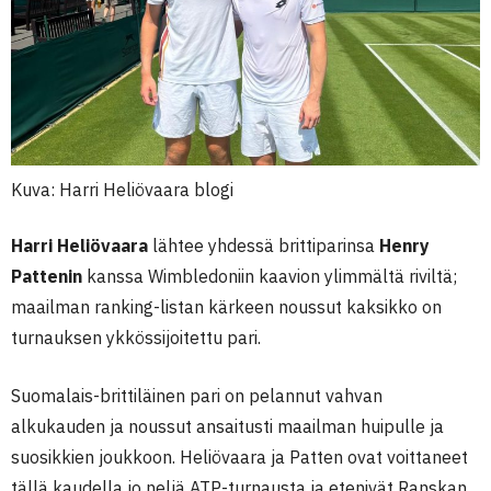
Kuva: Harri Heliövaara blogi
Harri Heliövaara
lähtee yhdessä brittiparinsa
Henry
Pattenin
kanssa Wimbledoniin kaavion ylimmältä riviltä;
maailman ranking-listan kärkeen noussut kaksikko on
turnauksen ykkössijoitettu pari.
Suomalais-brittiläinen pari on pelannut vahvan
alkukauden ja noussut ansaitusti maailman huipulle ja
suosikkien joukkoon. Heliövaara ja Patten ovat voittaneet
tällä kaudella jo neljä ATP-turnausta ja etenivät Ranskan