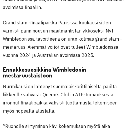
avoimissa finaaliin.
Grand slam -finaalipaikka Pariisissa kuukausi sitten
varmisti parin nousun maailmanlistan ykköseksi. Nyt
Wimbledonissa tavoitteena on uran kolmas grand slam -
mestaruus. Aiemmat voitot ovat tulleet Wimbledonissa
vuonna 2024 ja Australian avoimissa 2025.
Ennakkosuosikkina Wimbledonin
mestaruustaistoon
Nurmikausi on lähtenyt suomalais-brittiläiseltä parilta
liikkeelle vahvasti. Queen’s Clubin ATP-turnauksesta
irronnut finaalipaikka vahvisti luottamusta tekemiseen
myös nopealla alustalla.
”Ruoholle siirtyminen kävi kokemuksen myötä aika