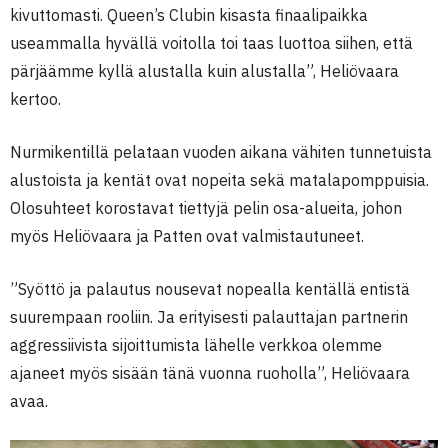
kivuttomasti. Queen’s Clubin kisasta finaalipaikka
useammalla hyvällä voitolla toi taas luottoa siihen, että
pärjäämme kyllä alustalla kuin alustalla”, Heliövaara
kertoo.
Nurmikentillä pelataan vuoden aikana vähiten tunnetuista
alustoista ja kentät ovat nopeita sekä matalapomppuisia.
Olosuhteet korostavat tiettyjä pelin osa-alueita, johon
myös Heliövaara ja Patten ovat valmistautuneet.
”Syöttö ja palautus nousevat nopealla kentällä entistä
suurempaan rooliin. Ja erityisesti palauttajan partnerin
aggressiivista sijoittumista lähelle verkkoa olemme
ajaneet myös sisään tänä vuonna ruoholla”, Heliövaara
avaa.