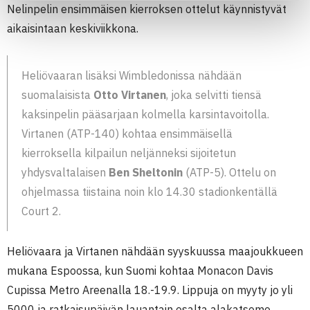
Nelinpelin ensimmäisen kierroksen ottelut käynnistyvät
aikaisintaan keskiviikkona.
Heliövaaran lisäksi Wimbledonissa nähdään
suomalaisista
Otto Virtanen
, joka selvitti tiensä
kaksinpelin pääsarjaan kolmella karsintavoitolla.
Virtanen (ATP-140) kohtaa ensimmäisellä
kierroksella kilpailun neljänneksi sijoitetun
yhdysvaltalaisen
Ben Sheltonin
(ATP-5). Ottelu on
ohjelmassa tiistaina noin klo 14.30 stadionkentällä
Court 2.
Heliövaara ja Virtanen nähdään syyskuussa maajoukkueen
mukana Espoossa, kun Suomi kohtaa Monacon Davis
Cupissa Metro Areenalla 18.-19.9. Lippuja on myyty jo yli
5000 ja ratkaisupäivän lauantain osalta alakatsomo