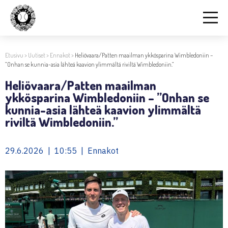
Etusivu
>
Uutiset
>
Ennakot
>
Heliövaara/Patten maailman ykkösparina Wimbledoniin –
”Onhan se kunnia-asia lähteä kaavion ylimmältä riviltä Wimbledoniin.”
Heliövaara/Patten maailman
ykkösparina Wimbledoniin – ”Onhan se
kunnia-asia lähteä kaavion ylimmältä
riviltä Wimbledoniin.”
29.6.2026 | 10:55 | Ennakot