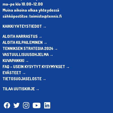
ma-pe klo 10.00-12.00
Muina aikoina olkaa yhteydessä
sähköpostitse: toimisto@tennis.fi
KAIKKI YHTEYSTIEDOT →
ALOITA HARRASTUS →
ALOITA KILPAILEMINEN →
TENNIKSEN STRATEGIA 2024 →
VASTUULLISUUSOHJELMA →
KUVAPANKKI →
FAQ – USEIN KYSYTYT KYSYMYKSET →
EVÄSTEET →
TIETOSUOJASELOSTE →
TILAA UUTISKIRJE →