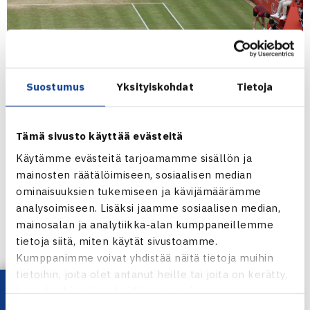
Suostumus
Yksityiskohdat
Tietoja
Tämä sivusto käyttää evästeitä
Käytämme evästeitä tarjoamamme sisällön ja
mainosten räätälöimiseen, sosiaalisen median
ominaisuuksien tukemiseen ja kävijämäärämme
Kuva: HSBC Championships
analysoimiseen. Lisäksi jaamme sosiaalisen median,
mainosalan ja analytiikka-alan kumppaneillemme
Tämän vuoden Wimbledon on 37-vuotiaalle Heliövaaralle
tietoja siitä, miten käytät sivustoamme.
ensimmäinen kerta, kun suomalainen on ykkössijoitettu
Kumppanimme voivat yhdistää näitä tietoja muihin
grand slam -turnauksessa. Heliövaaran mukaan kaksikko
tietoihin, joita olet antanut heille tai joita on kerätty,
on kuitenkin viime aikoina kasvanut uudenlaiseen rooliin
kun olet käyttänyt heidän palvelujaan.
ennakkosuosikkina.