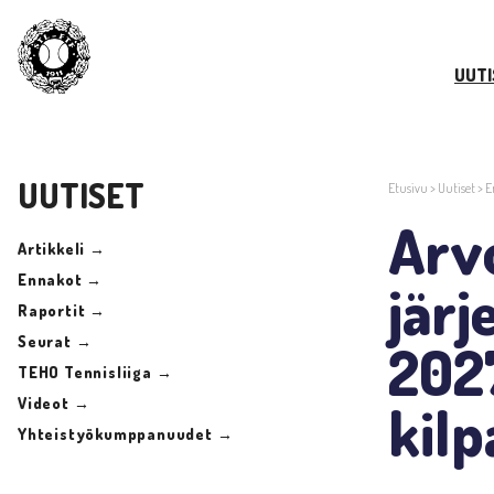
UUTI
UUTISET
Etusivu
>
Uutiset
>
E
Arvo
Artikkeli →
Ennakot →
järj
Raportit →
Seurat →
202
TEHO Tennisliiga →
Videot →
kilp
Yhteistyökumppanuudet →