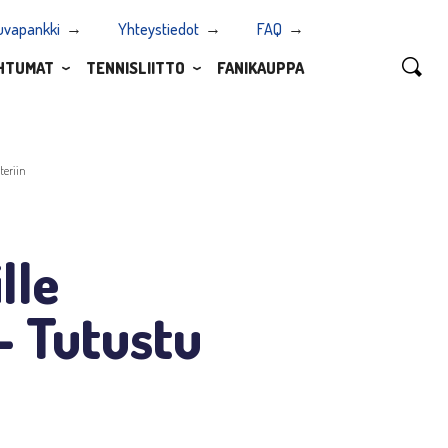
uvapankki
Yhteystiedot
FAQ
HTUMAT
TENNISLIITTO
FANIKAUPPA
teriin
lle
 Tutustu