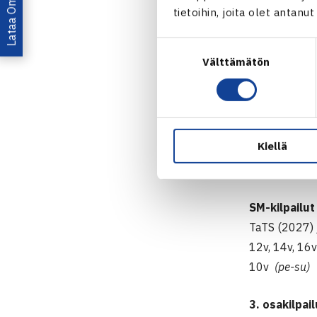
Fazer JGP
tietoihin, joita olet antanu
Fazer JGP -s
Suostumuksen
sekä Masters
Välttämätön
valinta
1. osakilpail
10v
Vierumäk
12v Hanko,
Kiellä
14v Helsinki
16v
Helsinki,
SM-kilpailut
TaTS
(2027) 
12v, 14v, 16
10v
(pe-su)
3. osakilpai