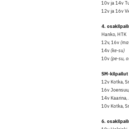
10v ja 14v T
12v
ja 16v
V
4. osakilpai
Hanko, HTK
12v, 16v
(ma
14v
(ke-su)
10v
(pe-su, os
SM-kilpailut
12v Kotka, S
16v Joensuu,
14v Kaarina, 
10v Kotka, S
6. osakilpai