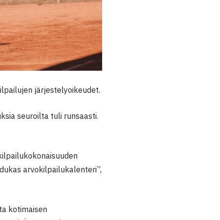
pailujen järjestelyoikeudet.
sia seuroilta tuli runsaasti.
kilpailukokonaisuuden
dukas arvokilpailukalenteri”,
sta kotimaisen