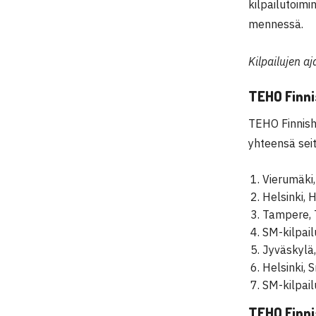
kilpailutoimi
mennessä.
Kilpailujen aj
TEHO Finni
TEHO Finnish
yhteensä sei
Vierumäki,
Helsinki,
Tampere,
SM-kilpai
Jyväskylä
Helsinki, 
SM-kilpail
TEHO Finni