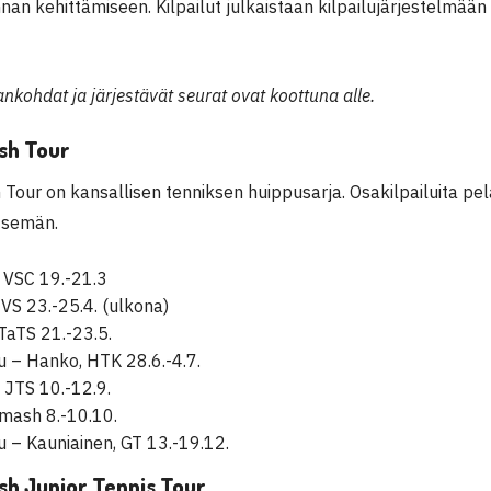
nnan kehittämiseen. Kilpailut julkaistaan kilpailujärjestelmä
ankohdat ja järjestävät seurat ovat koottuna alle.
sh Tour
 Tour on kansallisen tenniksen huippusarja. Osakilpailuita 
tsemän.
 VSC 19.-21.3
 HVS
23.-25.4. (ulkona)
TaTS
21.-23.5.
lu – Hanko,
HTK
28.6.-4.7.
,
JTS
10.-12.9.
Smash 8.-10.10.
u – Kauniainen,
GT
13.-19.12.
sh Junior Tennis Tour