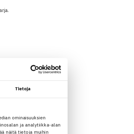
rja.
Tietoja
 samassa paikassa kuin muut
edian ominaisuuksien
nosalan ja analytiikka-alan
 näitä tietoja muihin