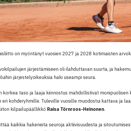
sliitto on myöntänyt vuosien 2027 ja 2028 kotimaisten arvokil
vokilpailujen järjestämiseen oli ilahduttavan suurta, ja hakemuk
ailuihin järjestelyoikeuksia haki useampi seura.
korkea taso ja laaja kiinnostus mahdollistivat monipuolisen 
eri kohderyhmille. Tuleville vuosille muodostui kattava ja laa
liiton kilpailupäällikkö
Raisa Törnroos-Heinonen
.
kiittää kaikkia hakeneita seuroja aktiivisuudesta ja sitoutumise