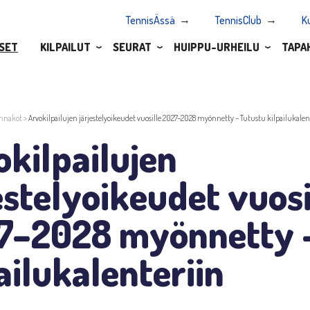
TennisÄssä
TennisClub
K
SET
KILPAILUT
SEURAT
HUIPPU-URHEILU
TAPA
nnakot
>
Arvokilpailujen järjestelyoikeudet vuosille 2027–2028 myönnetty – Tutustu kilpailukalen
kilpailujen
estelyoikeudet vuosi
7–2028 myönnetty –
ailukalenteriin