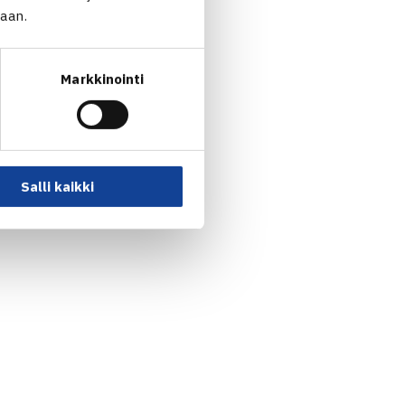
jaan.
 pelataan vuodessa kuusi
Markkinointi
Salli kaikki