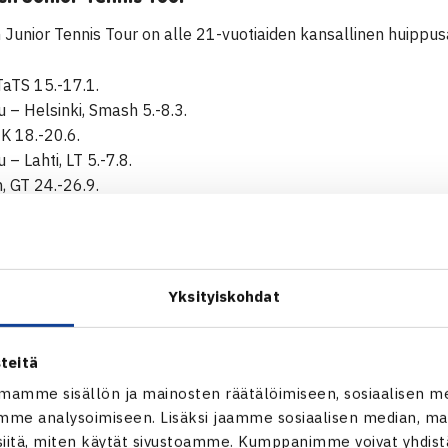
Junior Tennis Tour on alle 21-vuotiaiden kansallinen huippusa
aTS 15.-17.1.
u – Helsinki, Smash 5.-8.3.
K 18.-20.6.
 – Lahti, LT 5.-7.8.
, GT 24.-26.9.
sliiga Cup
S 9.-11.7.
Yksityiskohdat
den SM-kilpailut
e, TaTS & 2028 Helsinki, HVS
(kilpailu pelataan pääsiäisenä
teitä
M-kilpailujen ikäluokat)
mamme sisällön ja mainosten räätälöimiseen, sosiaalisen m
2.-15.8.
me analysoimiseen. Lisäksi jaamme sosiaalisen median, mai
itä, miten käytät sivustoamme. Kumppanimme voivat yhdistää