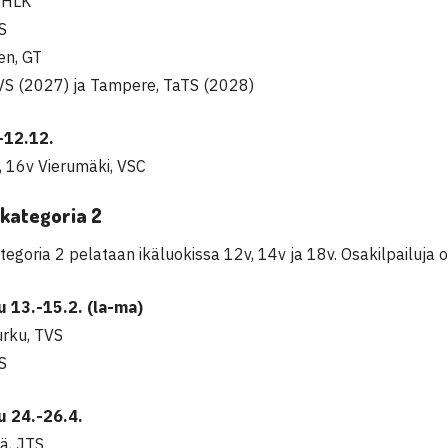
, HLK
S
en,
GT
VS
(2027) ja Tampere,
TaTS
(2028)
-12.12.
, 16v Vierumäki, VSC
 kategoria 2
tegoria 2
pelataan
ikäluokissa
12v, 14v ja 18v. Osakilpailuja o
lu 13.-15.2. (la-ma)
urku,
TVS
S
lu 24.-26.4.
ä,
JTS