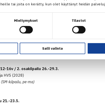
t heille tai joita on kerätty, kun olet käyttänyt heidän palvelu
arjaa pelataan ikäluokissa
10v
,
12v
,
14v
ja
16v. Osakilpailuja
-lopputurnaus.
Mieltymykset
Tilastot
u 9.-11.1.
i, VSC
(9.1. osallistujien leiri + nelinpelit, 10.-11.1. kaksinpelit)
HTK
Salli valinta
,
Smash
(pe-su)
 Sat
 12-16v / 2. osakilpailu 26.-29.3.
ja
HVS
(2028)
v
(SM-kilpailu, pe-ma)
lu
21.-23.5.