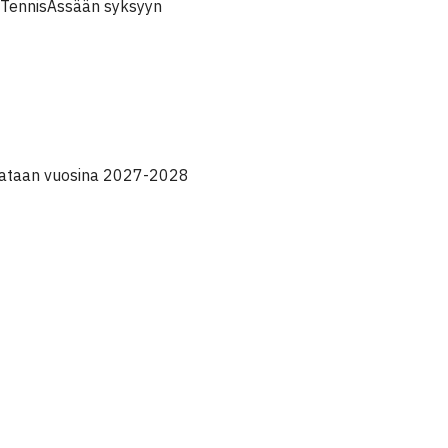
än TennisÄssään syksyyn
pelataan vuosina 2027-2028