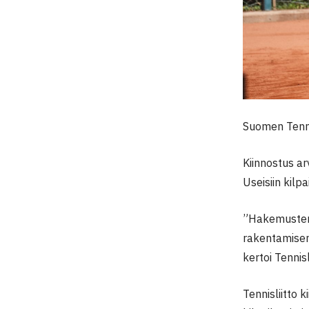
Suomen Tenni
Kiinnostus ar
Useisiin kilp
”Hakemusten 
rakentamisen 
kertoi Tennis
Tennisliitto 