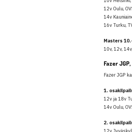
10v
Helsinki
12v Oulu,
OV
14v Kauniain
16v Turku,
T
Masters
10.
10v, 12v, 14v
Fazer JGP,
Fazer JGP ka
1. osakilpai
12v
ja 18v T
14v Oulu,
OV
2. osakilpai
12v Jyväskyl