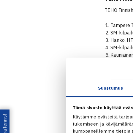
TEHO Finnish 
Tampere T
SM-kilpail
Hanko, HT
SM-kilpailu
Kauniainen
TEHO Tenni
Tampere, TaT
Suostumus
18-vuotiai
2027 Tamper
Tämä sivusto käyttää eväs
junioreiden S
Lataa OmaTennis!
Käytämme evästeitä tarjoa
Hanko, HTK 1
tukemiseen ja kävijämääräm
kumppaneillemme tietoja si