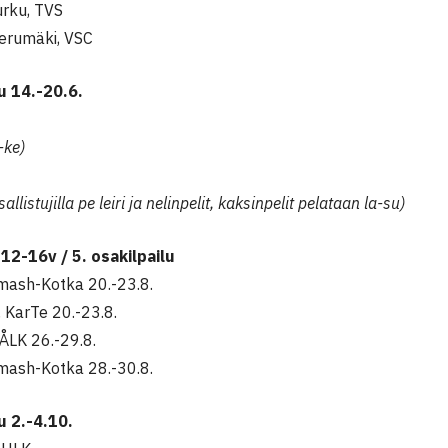
urku,
TVS
ierumäki, VSC
lu 14.-20.6.
-ke)
allistujilla pe leiri ja nelinpelit, kaksinpelit pelataan la-su)
 12-16v / 5. osakilpailu
mash-Kotka 20.-23.8.
 KarTe 20.-23.8.
ÅLK 26.-29.8.
mash-Kotka 28.-30.8.
lu
2.-4.10.