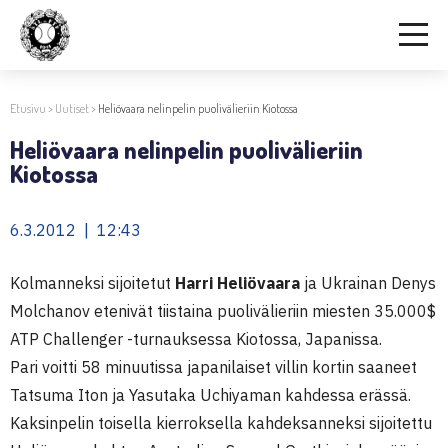
Etusivu
>
Uutiset
>
Heliövaara nelinpelin puolivälieriin Kiotossa
Heliövaara nelinpelin puolivälieriin
Kiotossa
6.3.2012 | 12:43
Kolmanneksi sijoitetut
Harri Heliövaara
ja Ukrainan Denys
Molchanov etenivät tiistaina puolivälieriin miesten 35.000$
ATP Challenger -turnauksessa Kiotossa, Japanissa.
Pari voitti 58 minuutissa japanilaiset villin kortin saaneet
Tatsuma Iton ja Yasutaka Uchiyaman kahdessa erässä.
Kaksinpelin toisella kierroksella kahdeksanneksi sijoitettu