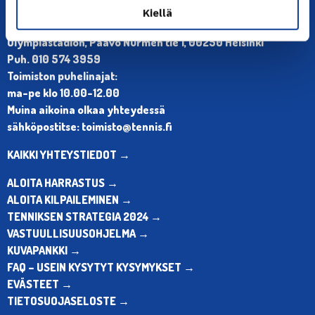
Kiellä
YHTEYSTIEDOT
Olympiastadion, Paavo Nurmen tie 1, 00250 Helsinki
Puh. 010 574 3959
Toimiston puhelinajat:
ma-pe klo 10.00-12.00
Muina aikoina olkaa yhteydessä
sähköpostitse: toimisto@tennis.fi
KAIKKI YHTEYSTIEDOT →
ALOITA HARRASTUS →
ALOITA KILPAILEMINEN →
TENNIKSEN STRATEGIA 2024 →
VASTUULLISUUSOHJELMA →
KUVAPANKKI →
FAQ – USEIN KYSYTYT KYSYMYKSET →
EVÄSTEET →
TIETOSUOJASELOSTE →