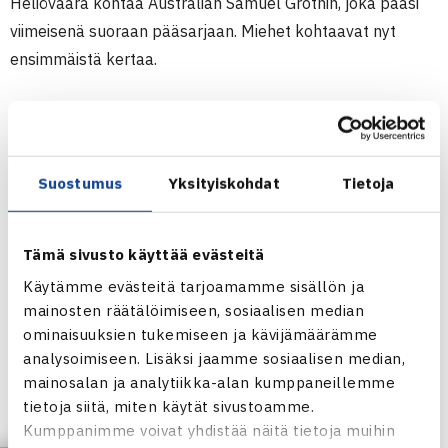
Heliövaara kohtaa Australian Samuel Grothin, joka pääsi
viimeisenä suoraan pääsarjaan. Miehet kohtaavat nyt
ensimmäistä kertaa.
35.000$+H ATP Challenger
5.-11.3.2012 Kioto, Japani
Nelinpeli
Suostumus
Yksityiskohdat
Tietoja
1.kierrosta: Harri Heliövaara/Deny Molchanov Ukraina (3.)
– Tatsuma Ito/Yasutka Uchiyama Japani (villi kortti) 61 63
Tämä sivusto käyttää evästeitä
Kioton ATP Challenger verkossa
Käytämme evästeitä tarjoamamme sisällön ja
Harri Heliövaaran verkkosivut
mainosten räätälöimiseen, sosiaalisen median
ominaisuuksien tukemiseen ja kävijämäärämme
analysoimiseen. Lisäksi jaamme sosiaalisen median,
mainosalan ja analytiikka-alan kumppaneillemme
tietoja siitä, miten käytät sivustoamme.
Kumppanimme voivat yhdistää näitä tietoja muihin