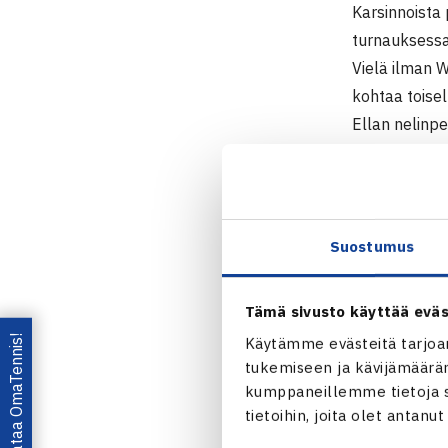
Karsinnoista
turnauksessa 
Vielä ilman 
kohtaa toisel
Ellan nelinpe
Slovenian Dal
Naisten 10.
3.-11.3.201
Suostumus
Kaksinpeli
1.kierrosta: 
Tämä sivusto käyttää eväs
Aurangab
Lataa OmaTennis!
Käytämme evästeitä tarjoa
tukemiseen ja kävijämääräm
kumppaneillemme tietoja si
tietoihin, joita olet antanu