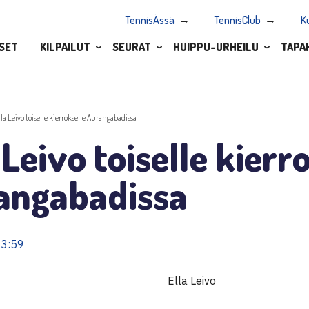
TennisÄssä
TennisClub
K
SET
KILPAILUT
SEURAT
HUIPPU-URHEILU
TAPA
lla Leivo toiselle kierrokselle Aurangabadissa
 Leivo toiselle kierr
angabadissa
13:59
Ella Leivo