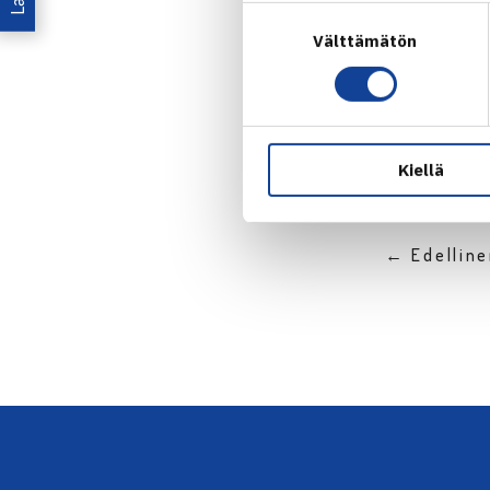
Suostumuksen
Välttämätön
valinta
Jaa:
Kiellä
← Edellin