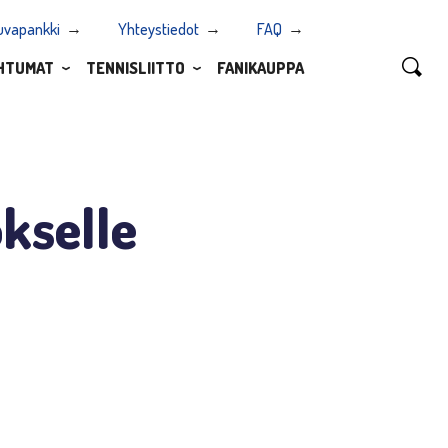
uvapankki
Yhteystiedot
FAQ
HTUMAT
TENNISLIITTO
FANIKAUPPA
okselle