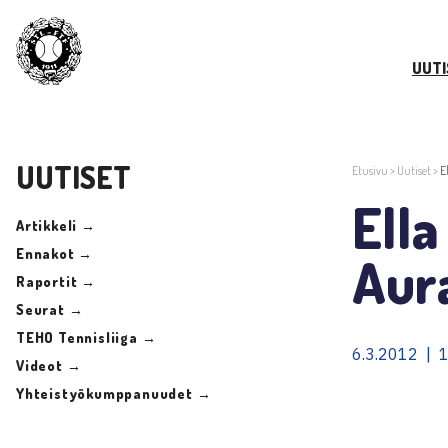
UUTI
UUTISET
Etusivu
>
Uutiset
>
E
Ella
Artikkeli →
Ennakot →
Aur
Raportit →
Seurat →
TEHO Tennisliiga →
6.3.2012 | 
Videot →
Yhteistyökumppanuudet →