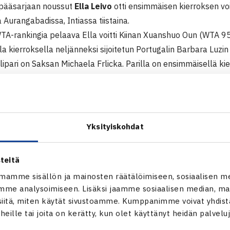
 pääsarjaan noussut
Ella Leivo
otti ensimmäisen kierroksen vo
Aurangabadissa, Intiassa tiistaina.
WTA-rankingia pelaava Ella voitti Kiinan Xuanshuo Oun (WTA 9
la kierroksella neljänneksi sijoitetun Portugalin Barbara Luzi
lipari on Saksan Michaela Frlicka. Parilla on ensimmäisellä k
ila Jakupovic ja saksalaisvasuri Sarah-Rebecca Sekulic.
000$ ITF-turnaus
2 Aurangabad, Intia
Yksityiskohdat
Ella Leivo (karsija) – Xuanshuo Ou Kiina 64 46 61
teitä
adin naisten ITF-turnaus verkossa
mamme sisällön ja mainosten räätälöimiseen, sosiaalisen m
me analysoimiseen. Lisäksi jaamme sosiaalisen median, mai
itä, miten käytät sivustoamme. Kumppanimme voivat yhdistää
t heille tai joita on kerätty, kun olet käyttänyt heidän palvelu