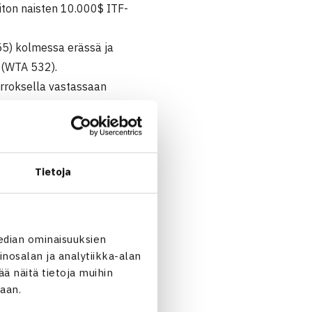
iton naisten 10.000$ ITF-
55) kolmessa erässä ja
n (WTA 532).
ierroksella vastassaan
Tietoja
edian ominaisuuksien
nosalan ja analytiikka-alan
 näitä tietoja muihin
jaan.