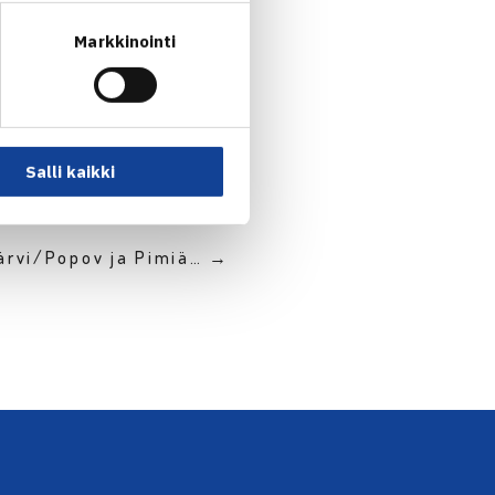
Markkinointi
Salli kaikki
järvi/Popov ja Pimiä… →