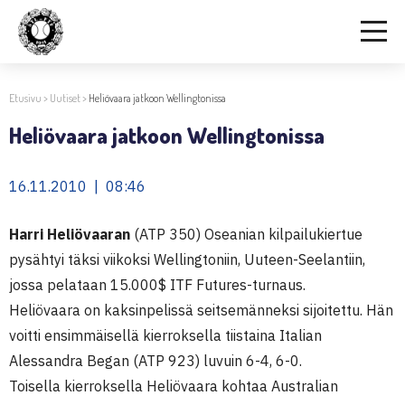
Etusivu
>
Uutiset
>
Heliövaara jatkoon Wellingtonissa
Heliövaara jatkoon Wellingtonissa
16.11.2010 | 08:46
Harri Heliövaaran
(ATP 350) Oseanian kilpailukiertue
pysähtyi täksi viikoksi Wellingtoniin, Uuteen-Seelantiin,
jossa pelataan 15.000$ ITF Futures-turnaus.
Heliövaara on kaksinpelissä seitsemänneksi sijoitettu. Hän
voitti ensimmäisellä kierroksella tiistaina Italian
Alessandra Began (ATP 923) luvuin 6-4, 6-0.
Toisella kierroksella Heliövaara kohtaa Australian