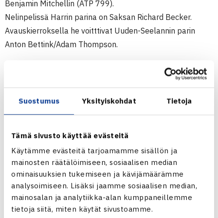
Benjamin Mitchellin (ATP 799).
Nelinpelissä Harrin parina on Saksan Richard Becker.
Avauskierroksella he voitttivat Uuden-Seelannin parin
Anton Bettink/Adam Thompson.
Miesten 15.000$ ITF Futures-turnaus
15.-21.11.2010 Wellington, Uusi-Seelanti
Kaksinpeli
Suostumus
Yksityiskohdat
Tietoja
1.kierrosta: Harri Heliövaara (7.) – Alessandro Bega
Italia 64 60
Tämä sivusto käyttää evästeitä
Nelinpeli
Käytämme evästeitä tarjoamamme sisällön ja
1.kierrosta: Richard Becker Saksa/Heliövaara – Anton
mainosten räätälöimiseen, sosiaalisen median
Bettink/Adam Thompson Uusi-Seelanti 62 61
ominaisuuksien tukemiseen ja kävijämäärämme
analysoimiseen. Lisäksi jaamme sosiaalisen median,
Miesten ITF Futures-turnaus Wellingtonissa
mainosalan ja analytiikka-alan kumppaneillemme
Heliövaaran verkkosivut
tietoja siitä, miten käytät sivustoamme.