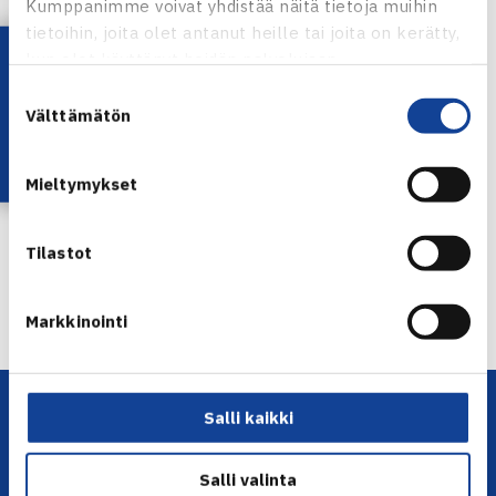
Kumppanimme voivat yhdistää näitä tietoja muihin
tietoihin, joita olet antanut heille tai joita on kerätty,
Lataa OmaTennis!
kun olet käyttänyt heidän palvelujaan.
Harri Heliövaara
Suostumuksen
Kuva: Will Labuschagne
Välttämätön
valinta
Jaa:
Mieltymykset
Tilastot
← Edellinen
Seuraava uutinen: Juniorien GP Masters… →
Markkinointi
Salli kaikki
Salli valinta