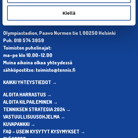
Kiellä
YHTEYSTIEDOT
Olympiastadion, Paavo Nurmen tie 1, 00250 Helsinki
Puh. 010 574 3959
Toimiston puhelinajat:
ma-pe klo 10.00-12.00
Muina aikoina olkaa yhteydessä
sähköpostitse: toimisto@tennis.fi
KAIKKI YHTEYSTIEDOT →
ALOITA HARRASTUS →
ALOITA KILPAILEMINEN →
TENNIKSEN STRATEGIA 2024 →
VASTUULLISUUSOHJELMA →
KUVAPANKKI →
FAQ – USEIN KYSYTYT KYSYMYKSET →