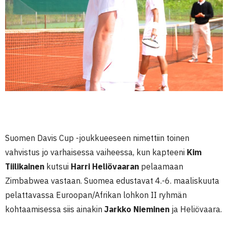
Suomen Davis Cup -joukkueeseen nimettiin toinen
vahvistus jo varhaisessa vaiheessa, kun kapteeni
Kim
Tiilikainen
kutsui
Harri Heliövaaran
pelaamaan
Zimbabwea vastaan. Suomea edustavat 4.-6. maaliskuuta
pelattavassa Euroopan/Afrikan lohkon II ryhmän
kohtaamisessa siis ainakin
Jarkko Nieminen
ja Heliövaara.