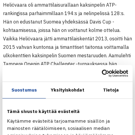
Heliövaara oli ammattilaisurallaan kaksinpelin ATP-
rankingissa parhaimmillaan 194:s ja nelinpelissä 128:s.
Hän on edustanut Suomea yhdeksässä Davis Cup -
kohtaamisessa, joissa hän on voittanut kolme ottelua.
Vaikka Heliövaara jätti ammattilaiskentät 2013, osoitti hän
2015 vahvan kuntonsa ja timanttiset taitonsa voittamalla
ulkokenttien kaksinpelin Suomen mestaruuden. Aamulehti
Tampere Openin ATP Challenger -turnauksessa hän
eteni
Patrik Niklas-Salmisen
kanssa nelinpelin
loppuotteluun.
Suostumus
Yksityiskohdat
Tietoja
– Suomen väreissä pelatut Davis Cupit ovat aktiiviurani
parhaita muistoja, joten odotan erittäin suurella innolla
Tämä sivusto käyttää evästeitä
tulevia matseja. Myös Kittilän ainutlaatuisuus pelipaikkana
Käytämme evästeitä tarjoamamme sisällön ja
toi lisämotivaatiota saada itseni kunnon pelikuntoon.
mainosten räätälöimiseen, sosiaalisen median
Emme varmasti tule päästämään Zimbabwen pelaajia