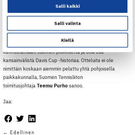
Salli kaikki
Lipunmyynti Kittilän Urheiluhallissa pelattavaan
kolmipäiväiseen tapahtumaan alkoi 1. helmikuuta. Nyt jo
Salli valinta
lähes puolet lipuista on myyty.
Kiellä
– Tämä on ainutlaatuinen mahdollisuus tulla
kannustamaan Suomen joukkuetta ja olla osa
kansainvälistä Davis Cup -historiaa. Otteluita ei ole
nimittäin koskaan aiemmin pelattu yhtä pohjoisella
paikkakunnalla, Suomen Tennisliiton
toimitusjohtaja
Teemu Purho
sanoo.
Jaa:
← Edellinen