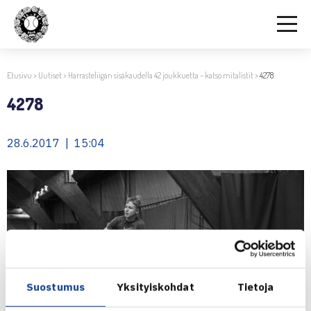
Etusivu
>
Uutiset
>
Harrasteliigan sisäkaudella 42 joukkuetta – katso mitalistit
>
4278
4278
28.6.2017 | 15:04
Suostumus
Yksityiskohdat
Tietoja