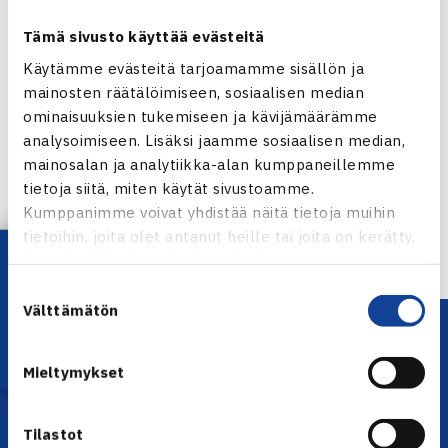
Tämä sivusto käyttää evästeitä
Käytämme evästeitä tarjoamamme sisällön ja
mainosten räätälöimiseen, sosiaalisen median
ominaisuuksien tukemiseen ja kävijämäärämme
Jaa:
analysoimiseen. Lisäksi jaamme sosiaalisen median,
mainosalan ja analytiikka-alan kumppaneillemme
tietoja siitä, miten käytät sivustoamme.
Kumppanimme voivat yhdistää näitä tietoja muihin
← Edellinen
tietoihin, joita olet antanut heille tai joita on kerätty,
Lataa OmaTennis!
kun olet käyttänyt heidän palvelujaan.
Suostumuksen
Välttämätön
valinta
Mieltymykset
Tilastot