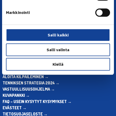
YHTEYSTIEDOT
Markkinointi
Olympiastadion, Paavo Nurmen tie 1, 00250 Helsinki
Puh. 010 574 3959
Toimiston puhelinajat:
Salli kaikki
ma-pe klo 10.00-12.00
Muina aikoina olkaa yhteydessä
sähköpostitse: toimisto@tennis.fi
Salli valinta
KAIKKI YHTEYSTIEDOT →
Kiellä
ALOITA HARRASTUS →
ALOITA KILPAILEMINEN →
TENNIKSEN STRATEGIA 2024 →
VASTUULLISUUSOHJELMA →
KUVAPANKKI →
FAQ – USEIN KYSYTYT KYSYMYKSET →
EVÄSTEET →
TIETOSUOJASELOSTE →