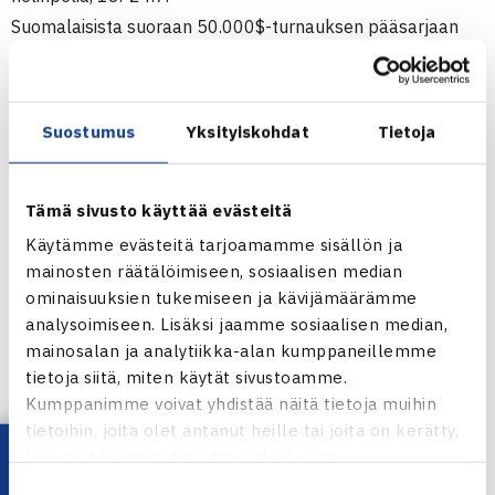
Suomalaisista suoraan 50.000$-turnauksen pääsarjaan
pääsi
Tuomas Ketola
, järjestäjä Timo Salmi on antanut
villin kortin viimevuotisille kaksinpelin semifinaalisti
Juho
Paukulle
sekä nelinpelin finaalisti
Lassi Ketolalle
. Kaksi
Suostumus
Yksityiskohdat
Tietoja
villiä korttia on vielä jakamatta. Sunnuntaina päättyvistä
karsinnoista saattaa myös suomalaispelaajia nousta
Tämä sivusto käyttää evästeitä
pääsarjaan.
Viimevuotista voittoaan Pyynikillä puolustaa Boris
Käytämme evästeitä tarjoamamme sisällön ja
mainosten räätälöimiseen, sosiaalisen median
Pashanski.
ominaisuuksien tukemiseen ja kävijämäärämme
Turnauksen omilta nettisivuilta lisätietoja osallistujista ja
analysoimiseen. Lisäksi jaamme sosiaalisen median,
otteluajoista.
mainosalan ja analytiikka-alan kumppaneillemme
(RN)
tietoja siitä, miten käytät sivustoamme.
Kumppanimme voivat yhdistää näitä tietoja muihin
Hakkapeliitta Open
tietoihin, joita olet antanut heille tai joita on kerätty,
kun olet käyttänyt heidän palvelujaan.
Jaa:
Suostumuksen