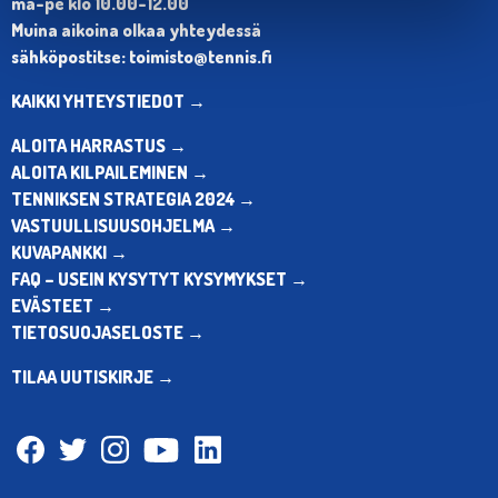
ma-pe klo 10.00-12.00
Muina aikoina olkaa yhteydessä
sähköpostitse: toimisto@tennis.fi
KAIKKI YHTEYSTIEDOT →
ALOITA HARRASTUS →
ALOITA KILPAILEMINEN →
TENNIKSEN STRATEGIA 2024 →
VASTUULLISUUSOHJELMA →
KUVAPANKKI →
FAQ – USEIN KYSYTYT KYSYMYKSET →
EVÄSTEET →
TIETOSUOJASELOSTE →
TILAA UUTISKIRJE →