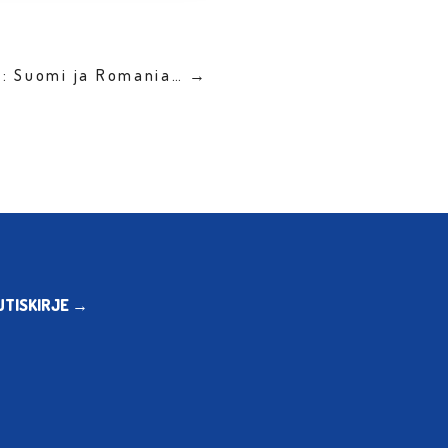
n: Suomi ja Romania… →
UTISKIRJE →