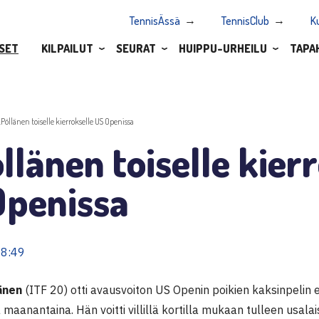
TennisÄssä
TennisClub
K
SET
KILPAILUT
SEURAT
HUIPPU-URHEILU
TAPA
.Pöllänen toiselle kierrokselle US Openissa
llänen toiselle kier
Openissa
08:49
änen
(ITF 20) otti avausvoiton US Openin poikien kaksinpelin 
maanantaina. Hän voitti villillä kortilla mukaan tulleen usala