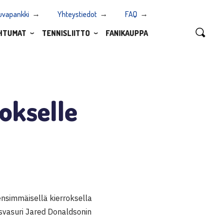
uvapankki
Yhteystiedot
FAQ
HTUMAT
TENNISLIITTO
FANIKAUPPA
rokselle
ensimmäisellä kierroksella
isvasuri Jared Donaldsonin