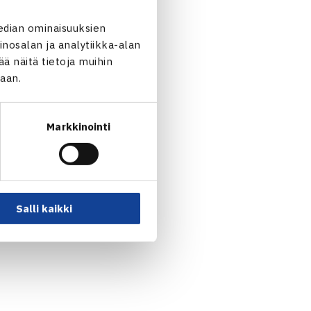
edian ominaisuuksien
nosalan ja analytiikka-alan
 näitä tietoja muihin
jaan.
Markkinointi
Salli kaikki