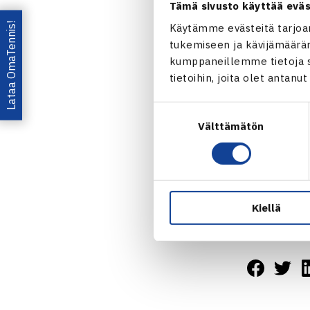
Tämä sivusto käyttää eväs
Lataa OmaTennis!
Käytämme evästeitä tarjoa
tukemiseen ja kävijämääräm
kumppaneillemme tietoja si
tietoihin, joita olet antanu
Suostumuksen
Välttämätön
valinta
H
Kiellä
Jaa: