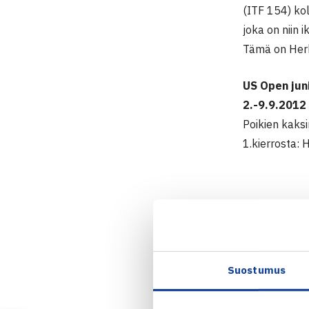
(ITF 154) kol
joka on niin i
Tämä on Herk
US Open jun
2.-9.9.2012
Poikien kaksi
1.kierrosta: 
US Openi
Suostumus