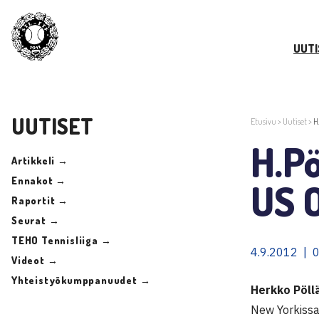
UUTI
UUTISET
Etusivu
>
Uutiset
>
H
H.Pö
Artikkeli →
Ennakot →
US 
Raportit →
Seurat →
TEHO Tennisliiga →
4.9.2012 | 
Videot →
Yhteistyökumppanuudet →
Herkko Pöll
New Yorkissa 