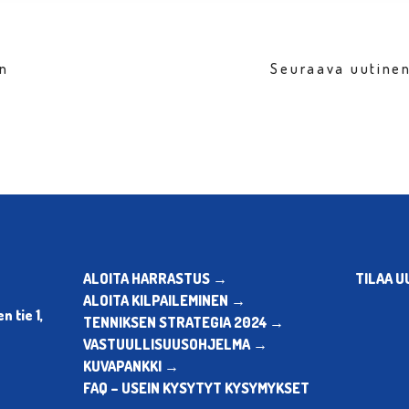
en
Seuraava uutine
ALOITA HARRASTUS →
TILAA U
ALOITA KILPAILEMINEN →
 tie 1,
TENNIKSEN STRATEGIA 2024 →
VASTUULLISUUSOHJELMA →
KUVAPANKKI →
FAQ – USEIN KYSYTYT KYSYMYKSET