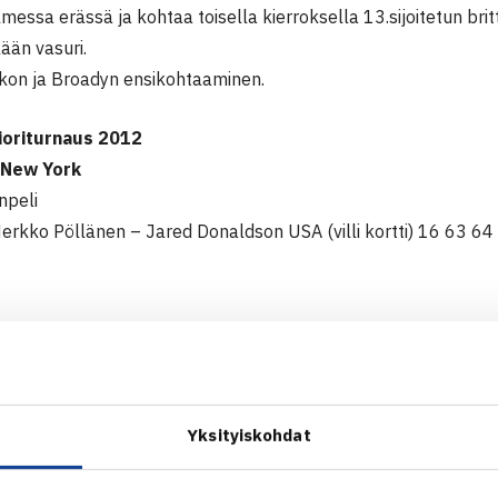
messa erässä ja kohtaa toisella kierroksella 13.sijoitetun brit
kään vasuri.
on ja Broadyn ensikohtaaminen.
ioriturnaus 2012
 New York
npeli
Herkko Pöllänen – Jared Donaldson USA (villi kortti) 16 63 64
n verkkosivut
Yksityiskohdat