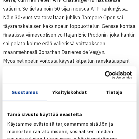
kerta, kun Henri eteni ATP Challenger-turnauksessa
välieriin. Se tietää noin 50 sijan nousua ATP-rankingissa.
Näin 30-vuotista taivaltaan juhliva Tampere Open sai
täysranskalaisen kaksinpelin loppuottelun. Gensse kohtaa
finaalissa viimevuotisen voittajan Eric Prodonin, joka hänkin
sai pelata kolme erää välierissä voittaakseen
maanmiehnesä Jonathan Danieres de Veigyn.
Myös nelinpelin voitosta käyvät kilpailun ranskalaisparit,
ykkössijoitetut Pierre-Hugues Herbert ja Nicolas
Renavand, jotka välierissä kukistivat Henri ja Micke
Kontisen 6-2, 6-3, sekä sijoittamattomat Jonathan
Suostumus
Yksityiskohdat
Tietoja
Dasnieres de Veigy ja David Guez, jotka voittivat välierissä
Timo Niemisen ja Viron Jürgen Zoppin.
Tämä sivusto käyttää evästeitä
Sunnuntaina Tampereella pelataan kolme loppuottelua.
Käytämme evästeitä tarjoamamme sisällön ja
Naisen nelinpelin voiton
mainosten räätälöimiseen, sosiaalisen median
Aamulehti Tampere Openin otteluohjelma 31.7. (su)
ominaisuuksien tukemiseen ja kävijämäärämme