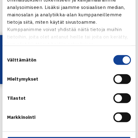
analysoimiseen. Lisäksi jaamme sosiaalisen median,
Klo 11 Piia Suomalainen – Dinah Prizenmaier
mainosalan ja analytiikka-alan kumppaneillemme
Klo 13 Pierre-Hugues Herbert/Nicolas Renavand –
tietoja siitä, miten käytät sivustoamme.
Jonathan Dasnieres de Veigy/David Guez
Kumppanimme voivat yhdistää näitä tietoja muihin
Klo 14.30 Eric Prodon – Augustin Gensse
tietoihin, joita olet antanut heille tai joita on kerätty,
Lataa OmaTennis!
kun olet käyttänyt heidän palvelujaan.
Aamulehti Tampere Open
Suostumuksen
Henri Kontisen verkkosivut
Välttämätön
valinta
Mieltymykset
Tilastot
Jaa:
Markkinointi
← Edellinen