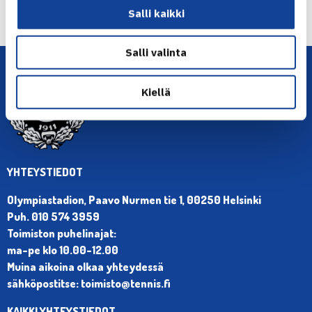
Seuraava uutinen: Ruotsin Ymer ja… →
Salli kaikki
Salli valinta
Kiellä
YHTEYSTIEDOT
Olympiastadion, Paavo Nurmen tie 1, 00250 Helsinki
Puh. 010 574 3959
Toimiston puhelinajat:
ma-pe klo 10.00-12.00
Muina aikoina olkaa yhteydessä
sähköpostitse: toimisto@tennis.fi
KAIKKI YHTEYSTIEDOT →