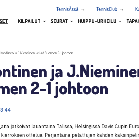
TennisÄssä
TennisClub
K
SET
KILPAILUT
SEURAT
HUIPPU-URHEILU
TAPA
.Kontinen ja J.Nieminen veivät Suomen 2-1 johtoon
ntinen ja J.Niemine
men 2-1 johtoon
18:44
aria jatkoivat lauantaina Talissa, Helsingissä Davis Cupin Eu
ierroksen ottelua. Perjantaina pelattujen kahden kaksinpelin 