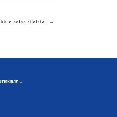
ukkue pelaa sijoista… →
UTISKIRJE →