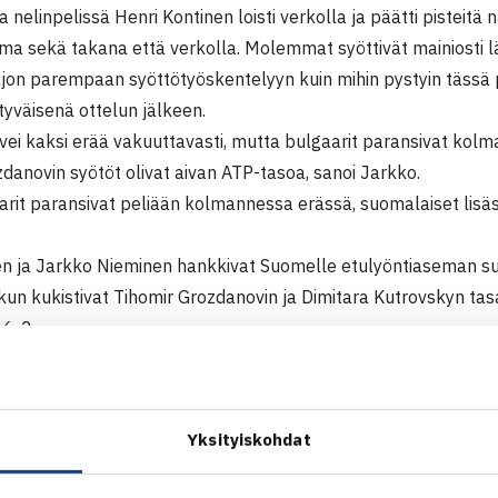
 nelinpelissä Henri Kontinen loisti verkolla ja päätti pisteitä
ma sekä takana että verkolla. Molemmat syöttivät mainiosti l
ljon parempaan syöttötyöskentelyyn kuin mihin pystyin tässä p
tyväisenä ottelun jälkeen.
vei kaksi erää vakuuttavasti, mutta bulgaarit paransivat kolm
danovin syötöt olivat aivan ATP-tasoa, sanoi Jarkko.
arit paransivat peliään kolmannessa erässä, suomalaiset lisä
en ja Jarkko Nieminen hankkivat Suomelle etulyöntiaseman s
 kun kukistivat Tihomir Grozdanovin ja Dimitara Kutrovskyn ta
 6-2.
vat joukkueiden ykköset, Jarkko Nieminen ja Dimitar Kutrovsk
ettava, ei tässä ennakkosuosikkeja ole, totesi Jarkko tulevast
sti, hyvin molemmilta puolilta ja liikkuu hyvin.
Yksityiskohdat
keen pelaavat joukkueiden kakkoset, Micke Kontinen ja Alexa
osi sitten Sofiassa maitten edellisessä DC-kohtaamisessa tasa