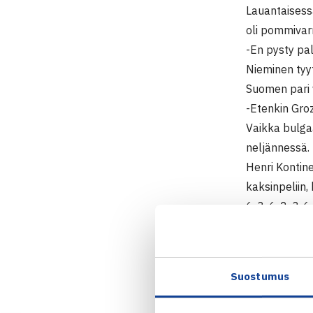
Lauantaisessa
oli pommivar
-En pysty pa
Nieminen tyy
Suomen pari 
-Etenkin Groz
Vaikka bulga
neljännessä.
Henri Kontin
kaksinpeliin,
6-3, 6-2, 3-6,
Ensin kohtaa
-Erät on voit
pelaa tasaise
Suostumus
Ykkösten jäl
kohtasivat vu