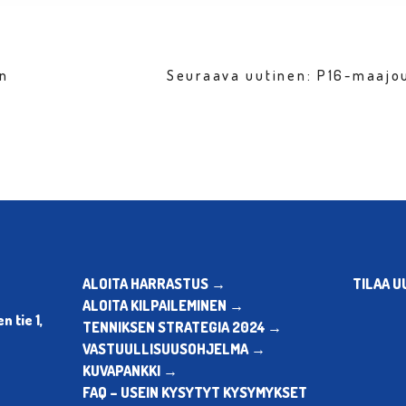
en
Seuraava uutinen: P16-maajo
ALOITA HARRASTUS →
TILAA U
ALOITA KILPAILEMINEN →
 tie 1,
TENNIKSEN STRATEGIA 2024 →
VASTUULLISUUSOHJELMA →
KUVAPANKKI →
FAQ – USEIN KYSYTYT KYSYMYKSET