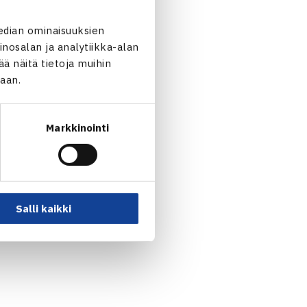
 eteneminen toiselle
edian ominaisuuksien
nosalan ja analytiikka-alan
rtsegovina – Kreikka.
 näitä tietoja muihin
jaan.
Markkinointi
ulgaria 63 62 36 62
Salli kaikki