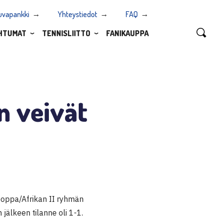
uvapankki
Yhteystiedot
FAQ
HTUMAT
TENNISLIITTO
FANIKAUPPA
n veivät
rooppa/Afrikan II ryhmän
jälkeen tilanne oli 1-1.