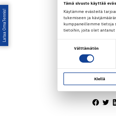
Tämä sivusto käyttää eväs
Lazovin suor
Mutta Jarkko
Lataa OmaTennis!
Käytämme evästeitä tarjoa
tukemiseen ja kävijämääräm
kierrokselle,
kumppaneillemme tietoja si
Sarajevossa 
tietoihin, joita olet antanu
Suostumuksen
Välttämätön
valinta
Henri Kontin
Kiellä
Jaa: