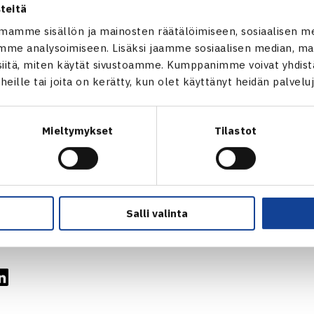
teitä
aan kolmessa erässä.
 Niemisellä on siis mahdollisuus varmistaa voitollaan Suomen
mamme sisällön ja mainosten räätälöimiseen, sosiaalisen m
me analysoimiseen. Lisäksi jaamme sosiaalisen median, mai
 joka pelataan 4.-6.4. Vastustaja tulee ottelusta Bosnia ja He
itä, miten käytät sivustoamme. Kumppanimme voivat yhdistää
pelattua ottelua johtaa Bosnia ja Hertsegovina 2-1.
t heille tai joita on kerätty, kun olet käyttänyt heidän palvelu
Mieltymykset
Tilastot
en/Jarkko Nieminen – Tihomir Grozdanov/Dimitar Kutrovsky B
Salli valinta