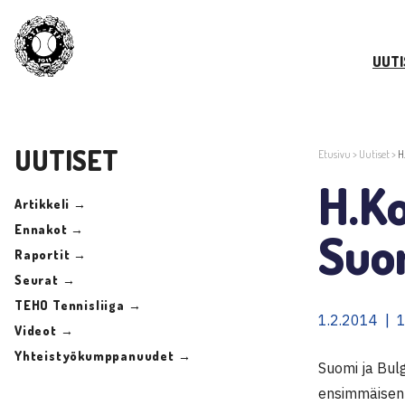
UUTI
UUTISET
Etusivu
>
Uutiset
>
H
H.Ko
Artikkeli →
Ennakot →
Suo
Raportit →
Seurat →
TEHO Tennisliiga →
1.2.2014 | 
Videot →
Yhteistyökumppanuudet →
Suomi ja Bulg
ensimmäisen k