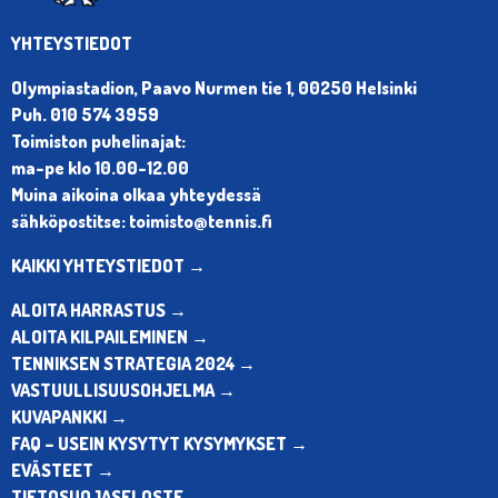
YHTEYSTIEDOT
Olympiastadion, Paavo Nurmen tie 1, 00250 Helsinki
Puh. 010 574 3959
Toimiston puhelinajat:
ma-pe klo 10.00-12.00
Muina aikoina olkaa yhteydessä
sähköpostitse: toimisto@tennis.fi
KAIKKI YHTEYSTIEDOT →
ALOITA HARRASTUS →
ALOITA KILPAILEMINEN →
TENNIKSEN STRATEGIA 2024 →
VASTUULLISUUSOHJELMA →
KUVAPANKKI →
FAQ – USEIN KYSYTYT KYSYMYKSET →
EVÄSTEET →
TIETOSUOJASELOSTE →