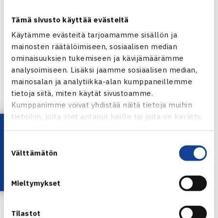
th
54
Coffee Bowl, Costa Rica
Tämä sivusto käyttää evästeitä
Porsche Junior Team Finlandin
Otto Virtanen
jatkaa
Käytämme evästeitä tarjoamamme sisällön ja
pelejään Euroopan kentillä. Viime viikolla Virtanen taisteli
mainosten räätälöimiseen, sosiaalisen median
itsensä Slovakiassa puolivälieriin. Virtanen osallistuu RPM
ominaisuuksien tukemiseen ja kävijämäärämme
analysoimiseen. Lisäksi jaamme sosiaalisen median,
Junior Openiin Tsekeissä. Viidenneksi turnauksessa
mainosalan ja analytiikka-alan kumppaneillemme
sijoitettu Virtanen aloittaa turnauksen toiselta
tietoja siitä, miten käytät sivustoamme.
kierrokselta.
Kumppanimme voivat yhdistää näitä tietoja muihin
tietoihin, joita olet antanut heille tai joita on kerätty,
RPM Junior Open, Tsekki
Lataa OmaTennis!
kun olet käyttänyt heidän palvelujaan.
Suostumuksen
Myös Porsche Junior Teamia edustava
Laura Hietaranta
Välttämätön
valinta
on avannut kautensa Tennis Europen kansainvälisessä
junioriturnauksessa Boltonissa, Englannissa. Hietaranta
Mieltymykset
saa pääsarjan 3. kierroksella vastaansa ranskalaisen
Maelle Leclercqin.
Tilastot