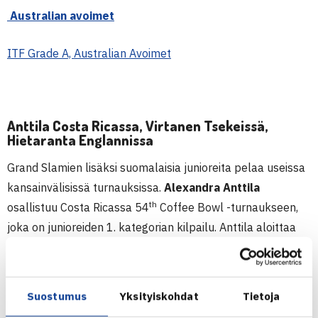
Australian avoimet
ITF Grade A, Australian Avoimet
Anttila Costa Ricassa, Virtanen Tsekeissä,
Hietaranta Englannissa
Grand Slamien lisäksi suomalaisia junioreita pelaa useissa
kansainvälisissä turnauksissa.
Alexandra Anttila
th
osallistuu Costa Ricassa 54
Coffee Bowl -turnaukseen,
joka on junioreiden 1. kategorian kilpailu. Anttila aloittaa
pelinsä tänään maanantaina ja kohtaa ensimmäisellä
kierrokselle turnauksessa 13. sijoitetun USA:n Shelly
Yalozin.
Suostumus
Yksityiskohdat
Tietoja