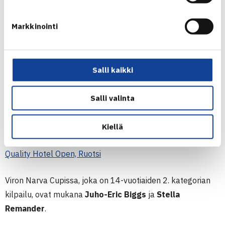
Junior International Bolton, Englanti
Markkinointi
Useita junioreita Ruotsissa ja Virossa
Vänersborgissa Ruotsissa Quality Hotel Open -
Salli kaikki
turnauksessa on mukana useita suomalaisjunioreita.
Tennis Europen 14-vuotiaiden 3. kategorian kilpailuun
Salli valinta
osallistuvat
Oliver Byskata, Axel Eriksson, Lucas
Forsström, Daniel Kotka, Asta Miettinen, Sade Scharlin
Kiellä
ja
Axel Valavaara
.
Quality Hotel Open, Ruotsi
Viron Narva Cupissa, joka on 14-vuotiaiden 2. kategorian
kilpailu, ovat mukana
Juho-Eric Biggs
ja
Stella
Remander
.