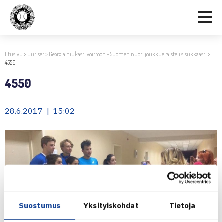
Etusivu
>
Uutiset
>
Georgia niukasti voittoon – Suomen nuori joukkue taisteli sisukkaasti
>
4550
4550
28.6.2017 | 15:02
Suostumus
Yksityiskohdat
Tietoja