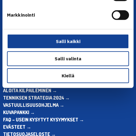
YHTEYSTIEDOT
Markkinointi
Olympiastadion, Paavo Nurmen tie 1, 00250 Helsinki
Puh. 010 574 3959
Toimiston puhelinajat:
Salli kaikki
ma-pe klo 10.00-12.00
Muina aikoina olkaa yhteydessä
Salli valinta
sähköpostitse: toimisto@tennis.fi
KAIKKI YHTEYSTIEDOT →
Kiellä
ALOITA HARRASTUS →
ALOITA KILPAILEMINEN →
TENNIKSEN STRATEGIA 2024 →
VASTUULLISUUSOHJELMA →
KUVAPANKKI →
FAQ – USEIN KYSYTYT KYSYMYKSET →
EVÄSTEET →
TIETOSUOJASELOSTE →