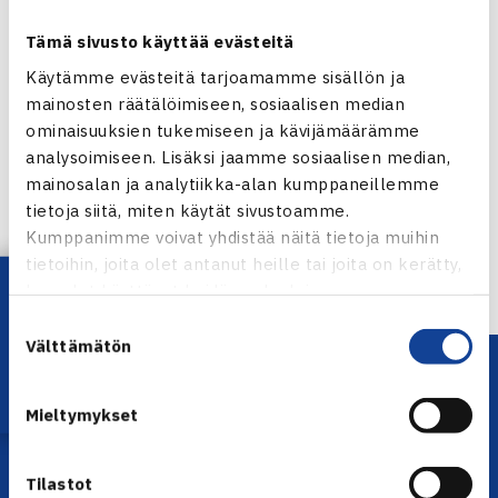
Tämä sivusto käyttää evästeitä
Käytämme evästeitä tarjoamamme sisällön ja
mainosten räätälöimiseen, sosiaalisen median
ominaisuuksien tukemiseen ja kävijämäärämme
Jaa:
analysoimiseen. Lisäksi jaamme sosiaalisen median,
mainosalan ja analytiikka-alan kumppaneillemme
tietoja siitä, miten käytät sivustoamme.
Kumppanimme voivat yhdistää näitä tietoja muihin
← Edellinen
tietoihin, joita olet antanut heille tai joita on kerätty,
Lataa OmaTennis!
kun olet käyttänyt heidän palvelujaan.
Suostumuksen
Välttämätön
valinta
Mieltymykset
Tilastot