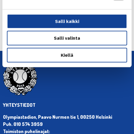
Salli kaikki
← Edellinen
Seuraava uutinen: H.Kontisella ja Draganjalla…
Salli valinta
→
Kiellä
YHTEYSTIEDOT
Olympiastadion, Paavo Nurmen tie 1, 00250 Helsinki
Puh. 010 574 3959
Toimiston puhelinajat: