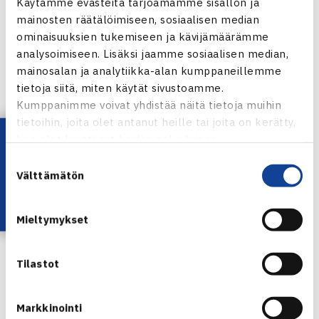
avausottelussa vastassan Saksan Benjamin Becker ja
Käytämme evästeitä tarjoamamme sisällön ja
mainosten räätälöimiseen, sosiaalisen median
aussi Rameez Junaid.
ominaisuuksien tukemiseen ja kävijämäärämme
analysoimiseen. Lisäksi jaamme sosiaalisen median,
Moselle Open
mainosalan ja analytiikka-alan kumppaneillemme
ATP250-turnaus
tietoja siitä, miten käytät sivustoamme.
15.-21.9.2014 Metz, Ranska
Kumppanimme voivat yhdistää näitä tietoja muihin
Nelinpeli
tietoihin, joita olet antanut heille tai joita on kerätty,
Lataa OmaTennis!
Loppuottelu: Mariusz Fyrstenberg/Marcin Matkowski
kun olet käyttänyt heidän palvelujaan.
Puola (3.) – Marin Draganja Kroatia/Henri Kontinen (4.)
Suostumuksen
Välttämätön
67(3) 74 [10-8]
valinta
Metzin turnauksen verkkosivut
Mieltymykset
Kuala Lumpurin turnauksen verkkosivut
Henri Kontisen verkkosivut
Tilastot
Henri Kontinen
Jaa:
Markkinointi