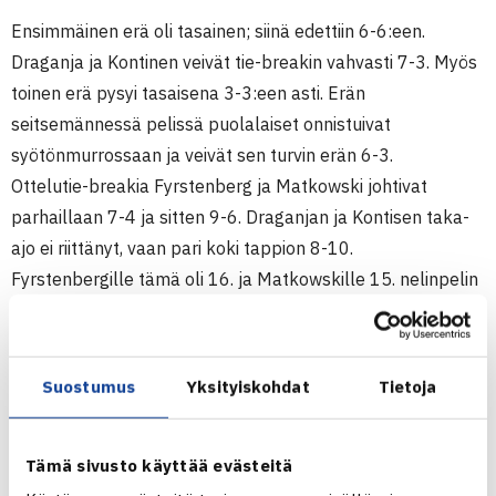
Ensimmäinen erä oli tasainen; siinä edettiin 6-6:een.
Draganja ja Kontinen veivät tie-breakin vahvasti 7-3. Myös
toinen erä pysyi tasaisena 3-3:een asti. Erän
seitsemännessä pelissä puolalaiset onnistuivat
syötönmurrossaan ja veivät sen turvin erän 6-3.
Ottelutie-breakia Fyrstenberg ja Matkowski johtivat
parhaillaan 7-4 ja sitten 9-6. Draganjan ja Kontisen taka-
ajo ei riittänyt, vaan pari koki tappion 8-10.
Fyrstenbergille tämä oli 16. ja Matkowskille 15. nelinpelin
turnaus voitto. Henri Kontinen voitti elokuun alussa
Kitzbühelissä uransa ensimmäisen ATP-nelinpelin yhdessä
Jarkko Niemisen kanssa, Draganja otti voiton tänä vuonna
Suostumus
Yksityiskohdat
Tietoja
vuonna Hampurissa parinaan Romanian Florin Mergea.
Alkavalla viikolla Kontinen ja Draganja kisaavat ATP250-
kisassa Kuala Lumpurissa, Malesiassa. Parilla on
Tämä sivusto käyttää evästeitä