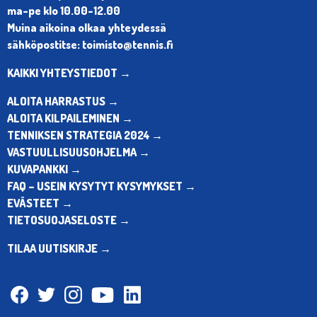
ma-pe klo 10.00-12.00
Muina aikoina olkaa yhteydessä
sähköpostitse: toimisto@tennis.fi
KAIKKI YHTEYSTIEDOT →
ALOITA HARRASTUS →
ALOITA KILPAILEMINEN →
TENNIKSEN STRATEGIA 2024 →
VASTUULLISUUSOHJELMA →
KUVAPANKKI →
FAQ – USEIN KYSYTYT KYSYMYKSET →
EVÄSTEET →
TIETOSUOJASELOSTE →
TILAA UUTISKIRJE →