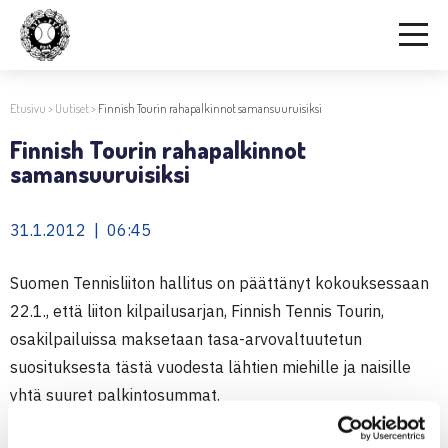
Etusivu
>
Uutiset
>
Finnish Tourin rahapalkinnot samansuuruisiksi
Finnish Tourin rahapalkinnot
samansuuruisiksi
31.1.2012 | 06:45
Suomen Tennisliiton hallitus on päättänyt kokouksessaan
22.1., että liiton kilpailusarjan, Finnish Tennis Tourin,
osakilpailuissa maksetaan tasa-arvovaltuutetun
suosituksesta tästä vuodesta lähtien miehille ja naisille
yhtä suuret palkintosummat.
Osakilpailujen voittaja saa 500 euroa, finalisti 250 euroa ja