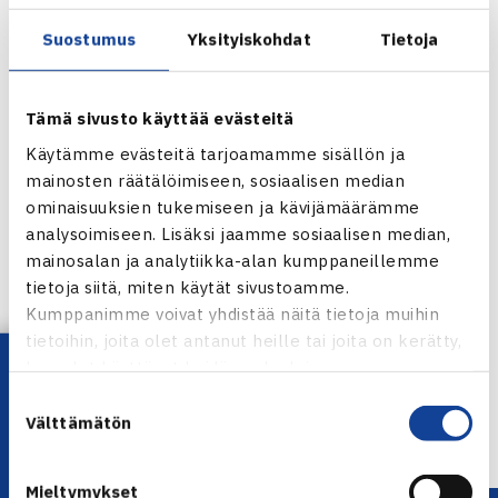
välierissä hävinneet kumpikin 125 euroa.
Seuraavat osakilpailut ovat 14.-18.3. Kaarinassa, jossa
Suostumus
Yksityiskohdat
Tietoja
pelataan yleisten luokkien sisäkenttien SM-kilpailut.
Tämä sivusto käyttää evästeitä
Finnish Tourin ohjelma ja pistetilanteet
Käytämme evästeitä tarjoamamme sisällön ja
mainosten räätälöimiseen, sosiaalisen median
ominaisuuksien tukemiseen ja kävijämäärämme
analysoimiseen. Lisäksi jaamme sosiaalisen median,
mainosalan ja analytiikka-alan kumppaneillemme
tietoja siitä, miten käytät sivustoamme.
Jaa:
Kumppanimme voivat yhdistää näitä tietoja muihin
tietoihin, joita olet antanut heille tai joita on kerätty,
Lataa OmaTennis!
kun olet käyttänyt heidän palvelujaan.
Suostumuksen
← Edellinen
Välttämätön
valinta
Seuraava uutinen: Palm Coastin pääsarja… →
Mieltymykset