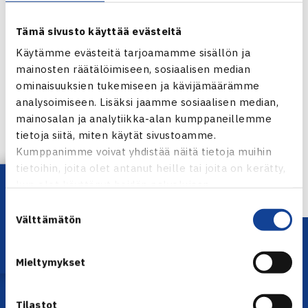
Tämä sivusto käyttää evästeitä
Käytämme evästeitä tarjoamamme sisällön ja
mainosten räätälöimiseen, sosiaalisen median
ominaisuuksien tukemiseen ja kävijämäärämme
Jaa:
analysoimiseen. Lisäksi jaamme sosiaalisen median,
mainosalan ja analytiikka-alan kumppaneillemme
tietoja siitä, miten käytät sivustoamme.
Kumppanimme voivat yhdistää näitä tietoja muihin
← Edellinen
tietoihin, joita olet antanut heille tai joita on kerätty,
Lataa OmaTennis!
kun olet käyttänyt heidän palvelujaan.
Suostumuksen
Välttämätön
valinta
Mieltymykset
Tilastot