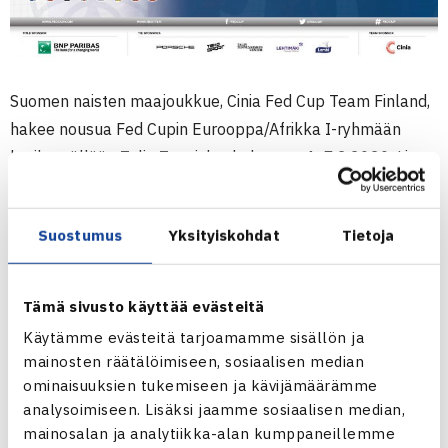
Suomen naisten maajoukkue, Cinia Fed Cup Team Finland,
hakee nousua Fed Cupin Eurooppa/Afrikka I-ryhmään
kotikentällään Talin Tenniskeskuksessa 4.-7.2.2020. Liput
tapahtumaan ovat 10% alennuksessa seuraavan viikon
ajan 6.-12.1.
Suostumus
Yksityiskohdat
Tietoja
LIPUNMYYNTI
|
TAPAHTUMASIVU
|
FACEBOOK
TAPAHTUMA
Tämä sivusto käyttää evästeitä
Käytämme evästeitä tarjoamamme sisällön ja
Tapahtumaan on myynnissä päivälippuja ja viikkolippu.
mainosten räätälöimiseen, sosiaalisen median
Alla ovat lippujen normaalit hinnat:
ominaisuuksien tukemiseen ja kävijämäärämme
analysoimiseen. Lisäksi jaamme sosiaalisen median,
Päivälippu
mainosalan ja analytiikka-alan kumppaneillemme