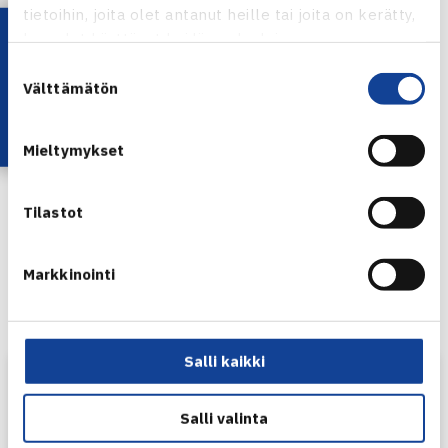
tietoihin, joita olet antanut heille tai joita on kerätty,
Axel Eriksson (ÅLK) – Tuomas Rikkonen (TVS) 6-3, 7-5
Lataa OmaTennis!
kun olet käyttänyt heidän palvelujaan.
Asta Miettinen (ÅLK) – Nuppu Palm (Smash) 6-1, 6-3
Suostumuksen
Välttämätön
valinta
Nelinpelien loppuottelut
Einari Kilpinen (GT)/Leo Stenlund (ÅLK) – Niila-Tapio
Mieltymykset
Magga (OVS)/ Andreas Sillaste (OVS) 4-6, 6-3, 10-4
Emilia Järvinen (ÅLK)/ Asta Miettinen (ÅLK) – Evia
Tilastot
Koskinen (ÅLK)/ Ella Salonen (ÅLK) 6-0, 6-2
Markkinointi
4. TEHO Sport Finnish Junior Tennis Tour, 21v SM-kilpailut
| Kaarina, ÅLK
Salli kaikki
Salli valinta