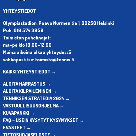
YHTEYSTIEDOT
Olympiastadion, Paavo Nurmen tie 1, 00250 Helsinki
Puh. 010 574 3959
Toimiston puhelinajat:
ma-pe klo 10.00-12.00
Muina aikoina olkaa yhteydessä
sähköpostitse: toimisto@tennis.fi
KAIKKI YHTEYSTIEDOT →
ALOITA HARRASTUS →
ALOITA KILPAILEMINEN →
TENNIKSEN STRATEGIA 2024 →
VASTUULLISUUSOHJELMA →
KUVAPANKKI →
FAQ – USEIN KYSYTYT KYSYMYKSET →
EVÄSTEET →
TIETOSUOJASELOSTE →