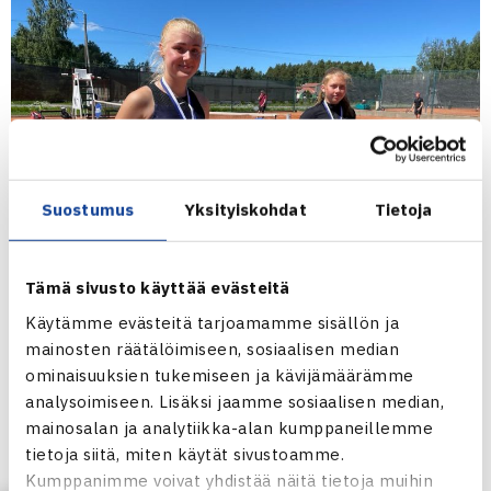
Suostumus
Yksityiskohdat
Tietoja
Tämä sivusto käyttää evästeitä
Käytämme evästeitä tarjoamamme sisällön ja
mainosten räätälöimiseen, sosiaalisen median
T21 finalistit Asta Miettinen & Nuppu Palm
ominaisuuksien tukemiseen ja kävijämäärämme
analysoimiseen. Lisäksi jaamme sosiaalisen median,
Tulokset
mainosalan ja analytiikka-alan kumppaneillemme
Kaksinpelien loppuottelut
tietoja siitä, miten käytät sivustoamme.
Kumppanimme voivat yhdistää näitä tietoja muihin