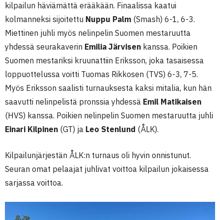
kilpailun häviämättä erääkään. Finaalissa kaatui
kolmanneksi sijoitettu
Nuppu Palm
(Smash) 6-1, 6-3.
Miettinen juhli myös nelinpelin Suomen mestaruutta
yhdessä seurakaverin
Emilia Järvisen
kanssa. Poikien
Suomen mestariksi kruunattiin Eriksson, joka tasaisessa
loppuottelussa voitti Tuomas Rikkosen (TVS) 6-3, 7-5.
Myös Eriksson saalisti turnauksesta kaksi mitalia, kun hän
saavutti nelinpelistä pronssia yhdessä
Emil Matikaisen
(HVS) kanssa. Poikien nelinpelin Suomen mestaruutta juhli
Einari Kilpinen
(GT) ja
Leo Stenlund
(ÅLK).
Kilpailunjärjestän ÅLK:n turnaus oli hyvin onnistunut.
Seuran omat pelaajat juhlivat voittoa kilpailun jokaisessa
sarjassa voittoa.