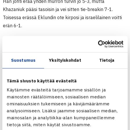
Hän johti erää yhden murron turvin jo 5-3, mutta
Khazaniuk pääsi tasoisin ja vei sitten tie-breakin 7-1.
Toisessa erässä Eklundin ote kirposi ja israelilainen voitti
erän 6-1.
Naisten 25.000$ ITF-turnaus
9-17.8.2014 Westende-Middelkerke, Belgia
Kaksinpelin karsinta
Suostumus
Yksityiskohdat
Tietoja
1.kierrosta: Mia Eklund – Stephanie Doboara Belgia 63
67(0) 60
Tämä sivusto käyttää evästeitä
2.kierrosta: Eklund – Anastasia Pribylova Venäjä (12.)
67(2) 61 76(3)
Käytämme evästeitä tarjoamamme sisällön ja
mainosten räätälöimiseen, sosiaalisen median
3.kierrosta (voittajat pääsarjaan): Deniz Khazaniuk Israel
ominaisuuksien tukemiseen ja kävijämäärämme
(1.) 76(1) 61
analysoimiseen. Lisäksi jaamme sosiaalisen median,
mainosalan ja analytiikka-alan kumppaneillemme
Turnaus verkossa
tietoja siitä, miten käytät sivustoamme.
Mia Eklundin verkkosivut