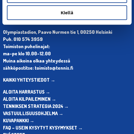
Kiellä
YHTEYSTIEDOT
Olympiastadion, Paavo Nurmen tie 1, 00250 Helsinki
Puh. 010 574 3959
Toimiston puhelinajat:
ma-pe klo 10.00-12.00
Muina aikoina olkaa yhteydessä
sähköpostitse: toimisto@tennis.fi
KAIKKI YHTEYSTIEDOT →
ALOITA HARRASTUS →
ALOITA KILPAILEMINEN →
TENNIKSEN STRATEGIA 2024 →
VASTUULLISUUSOHJELMA →
KUVAPANKKI →
FAQ – USEIN KYSYTYT KYSYMYKSET →