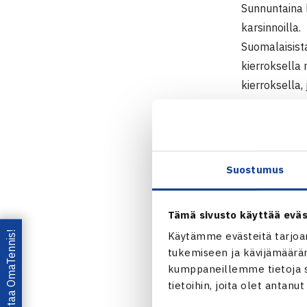
Sunnuntaina 
karsinnoilla.
Suomalaisist
kierroksella
kierroksella
voittajat pää
Aamulehti 
Naisten 10.
Suostumus
24.-31.7.20
Kaksinpelin k
Tämä sivusto käyttää eväs
2.kierrosta:
Lataa OmaTennis!
62, Liubov V
Käytämme evästeitä tarjoa
tukemiseen ja kävijämääräm
kumppaneillemme tietoja si
Aamuleht
tietoihin, joita olet antanu