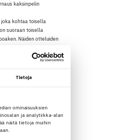
rnaus kaksinpelin
, joka kohtaa toisella
on suoraan toisella
poaken. Näiden otteluiden
Tietoja
jä – Alexiina Ahonkivi 60
edian ominaisuuksien
nosalan ja analytiikka-alan
 näitä tietoja muihin
jaan.