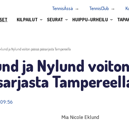
TennisÄssä
TennisClub
K
SET
KILPAILUT
SEURAT
HUIPPU-URHEILU
TAPA
klund ja Nylund voiton päässä pääsarjasta Tampereella
nd ja Nylund voito
sarjasta Tampereell
 09:56
Mia Nicole Eklund