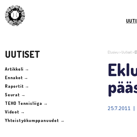
UUTI
UUTISET
Etusivu
>
Uutiset
>
E
Eklu
Artikkeli →
Ennakot →
pää
Raportit →
Seurat →
TEHO Tennisliiga →
25.7.2011 |
Videot →
Yhteistyökumppanuudet →