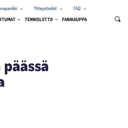
uvapankki
Yhteystiedot
FAQ
HTUMAT
TENNISLIITTO
FANIKAUPPA
n päässä
a