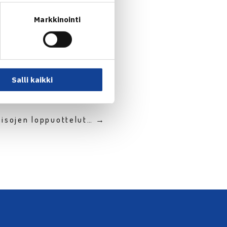
Markkinointi
Salli kaikki
kisojen loppuottelut… →