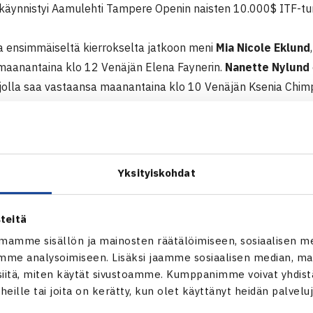
käynnistyi Aamulehti Tampere Openin naisten 10.000$ ITF-tu
a ensimmäiseltä kierrokselta jatkoon meni
Mia Nicole Eklund
 maanantaina klo 12 Venäjän Elena Faynerin.
Nanette Nylund
, jolla saa vastaansa maanantaina klo 10 Venäjän Ksenia Chim
sevät pääsarjaan. (RN)
Tampere Open 2011
000$ ITF-turnaus
Yksityiskohdat
11 Tampere
arsinta
teitä
 Mia Nicole Eklund – Tanja Tuomi 61 64, Ksenia Chimpoake Venä
asilyeva Venäjä – Hanna Tolonen 62 63
mamme sisällön ja mainosten räätälöimiseen, sosiaalisen m
me analysoimiseen. Lisäksi jaamme sosiaalisen median, mai
itä, miten käytät sivustoamme. Kumppanimme voivat yhdistää
i Tampere Open verkossa
t heille tai joita on kerätty, kun olet käyttänyt heidän palvelu