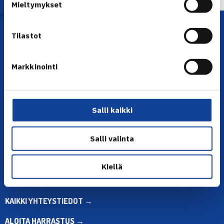
Mieltymykset
Tilastot
Markkinointi
YHTEYSTIEDOT
Salli kaikki
Olympiastadion, Paavo Nurmen tie 1, 00250 Helsinki
Puh. 010 574 3959
Salli valinta
Toimiston puhelinajat:
ma-pe klo 10.00-12.00
Kiellä
Muina aikoina olkaa yhteydessä
sähköpostitse: toimisto@tennis.fi
KAIKKI YHTEYSTIEDOT →
ALOITA HARRASTUS →