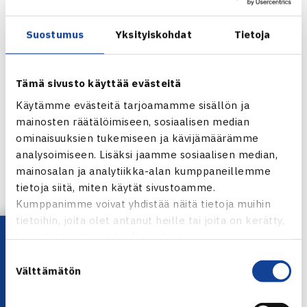
1.
Dimitrovin voitto tasoitti maaottelun tilanteen 2-2:een.
Suostumus
Yksityiskohdat
Tietoja
Bulgarian kakkosena pelaa, kuten perjantaina Micke
Kontista vastaan Alexander Lazov (ATP 503), mutta
Suomen kapteeni Kim Tiilikainen nimesi otteluun
Harri
Tämä sivusto käyttää evästeitä
Heliövaaran
(ATP 562). Pelaajat kohtaavat nyt
Käytämme evästeitä tarjoamamme sisällön ja
ensimmäisen kerran.
mainosten räätälöimiseen, sosiaalisen median
ominaisuuksien tukemiseen ja kävijämäärämme
analysoimiseen. Lisäksi jaamme sosiaalisen median,
mainosalan ja analytiikka-alan kumppaneillemme
tietoja siitä, miten käytät sivustoamme.
Jaa:
Kumppanimme voivat yhdistää näitä tietoja muihin
tietoihin, joita olet antanut heille tai joita on kerätty,
Lataa OmaTennis!
kun olet käyttänyt heidän palvelujaan.
Suostumuksen
← Edellinen
Välttämätön
valinta
Seuraava uutinen: Heliövaara sinetöi Suomen…
→