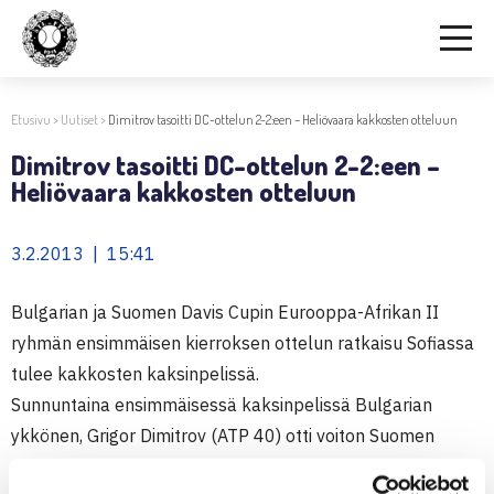
Etusivu
>
Uutiset
>
Dimitrov tasoitti DC-ottelun 2-2:een – Heliövaara kakkosten otteluun
Dimitrov tasoitti DC-ottelun 2-2:een –
Heliövaara kakkosten otteluun
3.2.2013 | 15:41
Bulgarian ja Suomen Davis Cupin Eurooppa-Afrikan II
ryhmän ensimmäisen kierroksen ottelun ratkaisu Sofiassa
tulee kakkosten kaksinpelissä.
Sunnuntaina ensimmäisessä kaksinpelissä Bulgarian
ykkönen, Grigor Dimitrov (ATP 40) otti voiton Suomen
ykkösestä,
Micke Kontisesta
(ATP 949) luvuin 6-0, 6-3, 6-