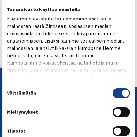
Tämä sivusto käyttää evästeitä
Käytämme evästeitä tarjoamamme sisällön ja
mainosten räätälöimiseen, sosiaalisen median
Jaa:
ominaisuuksien tukemiseen ja kävijämäärämme
analysoimiseen. Lisäksi jaamme sosiaalisen median,
mainosalan ja analytiikka-alan kumppaneillemme
tietoja siitä, miten käytät sivustoamme.
Kumppanimme voivat yhdistää näitä tietoja muihin
← Edellinen
tietoihin, joita olet antanut heille tai joita on kerätty,
Lataa OmaTennis!
kun olet käyttänyt heidän palvelujaan.
Suostumuksen
Välttämätön
valinta
Mieltymykset
Tilastot