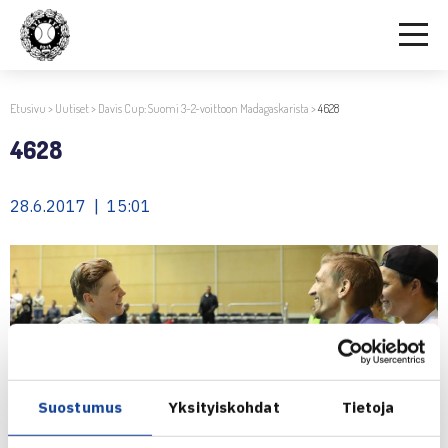
Etusivu
>
Uutiset
>
Davis Cup: Suomi 3-2-voittoon Madagaskarista
>
4628
4628
28.6.2017 | 15:01
Suostumus
Yksityiskohdat
Tietoja