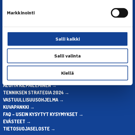
YHTEYSTIEDOT
Markkinointi
Olympiastadion, Paavo Nurmen tie 1, 00250 Helsinki
Puh. 010 574 3959
Toimiston puhelinajat:
Salli kaikki
ma-pe klo 10.00-12.00
Muina aikoina olkaa yhteydessä
sähköpostitse: toimisto@tennis.fi
Salli valinta
KAIKKI YHTEYSTIEDOT →
Kiellä
ALOITA HARRASTUS →
ALOITA KILPAILEMINEN →
TENNIKSEN STRATEGIA 2024 →
VASTUULLISUUSOHJELMA →
KUVAPANKKI →
FAQ – USEIN KYSYTYT KYSYMYKSET →
EVÄSTEET →
TIETOSUOJASELOSTE →