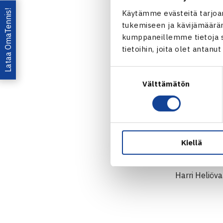
viikonloppuun
Lataa OmaTennis!
Käytämme evästeitä tarjoa
tukemiseen ja kävijämääräm
Suomen jouk
kumppaneillemme tietoja si
kesänä.
tietoihin, joita olet antanu
– On ollut ai
Suostumuksen
vanhempi ja 
Välttämätön
valinta
poikia paime
– Tosi hyvä m
Kiellä
Joukkueen ne
erinomaisen m
Harri Heliöva