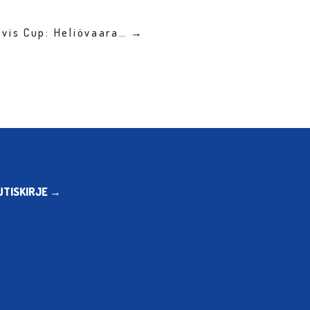
avis Cup: Heliövaara… →
UTISKIRJE →