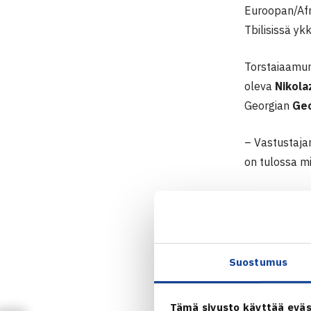
Euroopan/Afr
Tbilisissä yk
Torstaiaamun
oleva
Nikola
Georgian
Ge
– Vastustajan
on tulossa mi
– Meillä on h
päivä meille
Kapteeni
Kim
Suostumus
– Pojat ovat
Tämä sivusto käyttää eväs