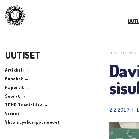
UUTI
UUTISET
Etusivu
>
Uutiset
>
D
Dav
Artikkeli →
Ennakot →
sisu
Raportit →
Seurat →
TEHO Tennisliiga →
2.2.2017 | 
Videot →
Yhteistyökumppanuudet →