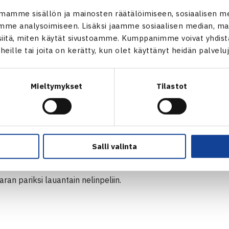
, Tiilikainen sanoo.
mamme sisällön ja mainosten räätälöimiseen, sosiaalisen m
me analysoimiseen. Lisäksi jaamme sosiaalisen median, mai
kue on kokenut nuorennusleikkauksen
Jarkko Niemisen
jäte
itä, miten käytät sivustoamme. Kumppanimme voivat yhdistää
t heille tai joita on kerätty, kun olet käyttänyt heidän palvelu
ka erilaista kuin aiemmin, kun olin tottunut siihen, että Jark
nyt olenkin itse kahdeksan vuotta vanhempi kuin seuraavaksi 
Mieltymykset
Tilastot
ntaa treenikentällä ja ehkä sen ulkopuolellakin, 27-vuotias
Ha
eininki on, ja kaikki ovat hoitaneet homman ammattimaisesti, 
Salli valinta
ljäs pelaaja on
Emil Ruusuvuori,
joka nousi Australian avoint
enestyksensä ansiosta ITF:n juniorirankingissa jo 20:nneksi. 
aran pariksi lauantain nelinpeliin.