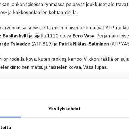
ikan lohkon toisessa ryhmässä pelaavat joukkueet aloittavat 
kös- ja kakkospelaajien kohtaamisilla.
 arvonnassa selvisi, että ensimmäisenä kohtaavat ATP-ranking
z Basilashvili
ja sijalla 1112 oleva
Eero Vasa
. Perjantain tois
orge Tsivadze
(ATP 819) ja
Patrik Niklas-Salminen
(ATP 745
i on todella kova, kuten ranking kertoo. Viikkoni täällä on su
elenkiintoinen matsi, ja taistelen kovaa, Vasa lupaa.
yvä joukkuehenki ja tästä on hyvä jatkaa matseihin. Toivottav
, nilkkaleikkauksesta hyvään pelivireeseen toipunut Niklas-Sa
 Tiilikainen
kuvaa Suomen valmistautumisen sujuneen hyvin.
Yksityiskohdat
 hyvässä kunnossa ja meillä on tasainen joukkue. Lähdemme lu
teitä