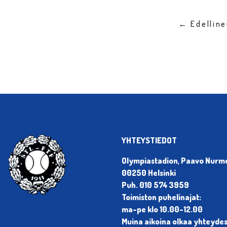
← Edellin
YHTEYSTIEDOT
Olympiastadion, Paavo Nurmen
00250 Helsinki
Puh. 010 574 3959
Toimiston puhelinajat:
ma-pe klo 10.00-12.00
Muina aikoina olkaa yhteyde