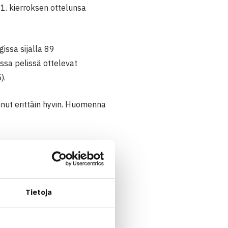
1. kierroksen ottelunsa
issa sijalla 89
essa pelissä ottelevat
).
junut erittäin hyvin. Huomenna
asti huomenna on voittoisa
lminen sanoo.
Tietoja
ottavaisin mielin