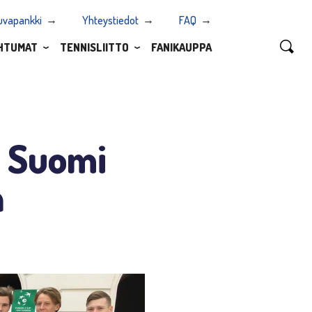
uvapankki
Yhteystiedot
FAQ
HTUMAT
TENNISLIITTO
FANIKAUPPA
t Suomi
n