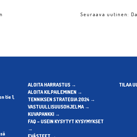
en
Seuraava uutinen: D
ALOITA HARRASTUS →
TILAA U
ALOITA KILPAILEMINEN →
 tie 1,
TENNIKSEN STRATEGIA 2024 →
VASTUULLISUUSOHJELMA →
KUVAPANKKI →
FAQ – USEIN KYSYTYT KYSYMYKSET
→
ssä
EVÄSTEET →