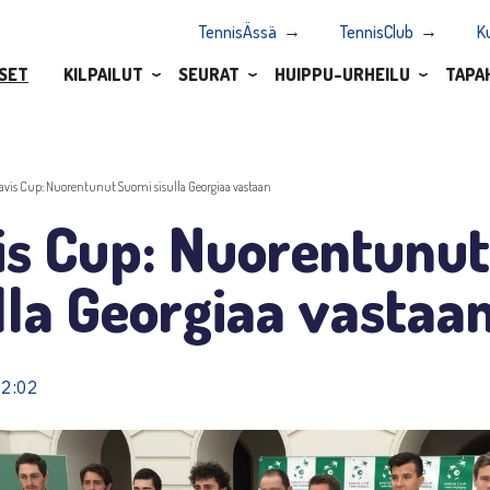
TennisÄssä
TennisClub
K
SET
KILPAILUT
SEURAT
HUIPPU-URHEILU
TAPA
avis Cup: Nuorentunut Suomi sisulla Georgiaa vastaan
is Cup: Nuorentunu
lla Georgiaa vastaa
12:02