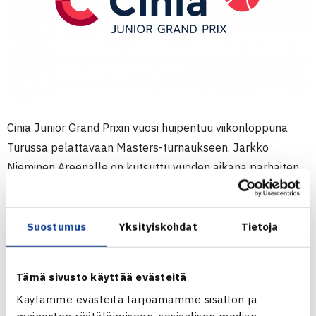
Cinia Junior Grand Prixin vuosi huipentuu viikonloppuna
Turussa pelattavaan Masters-turnaukseen. Jarkko
Nieminen Areenalle on kutsuttu vuoden aikana parhaiten
menestyneet pelaajat 10-, 12-, 14- ja 16-vuotiaiden
ikäluokista. Turnausjärjestäjänä toimii TVS-Tennis.
Suostumus
Yksityiskohdat
Tietoja
Jokaisessa ikäluokassa on mukana kahdeksan pelaajaa,
jotka on jaettu kahteen alkulohkoon. Alkulohkojen kaksi
Tämä sivusto käyttää evästeitä
parasta etenee välierävaiheeseen. Ottelut alkavat
Käytämme evästeitä tarjoamamme sisällön ja
perjantaina klo 10.30 ja läpi päivän pelataan alkulohkojen
mainosten räätälöimiseen, sosiaalisen median