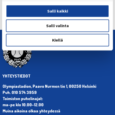
← Edellinen
Salli kaikki
Seuraava uutinen: Sisäkenttien SM-kilpailut
Helsingin… →
Salli valinta
Kiellä
YHTEYSTIEDOT
Olympiastadion, Paavo Nurmen tie 1, 00250 Helsinki
Puh. 010 574 3959
Toimiston puhelinajat:
ma-pe klo 10.00-12.00
Muina aikoina olkaa yhteydessä