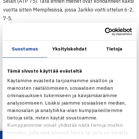
Selan (ATP 75). Tätä ennen miehet ovat kohdanneet kaksi
vuotta sitten Memphisissä, jossa Jarkko voitti ottelun 6-2,
7-5.
ATP250-turnaus
27.2.-4.3.2012 Delray Beach, USA
Suostumus
Yksityiskohdat
Tietoja
Nelinpeli
1.kierrosta: Bob ja Mike Bryan USA (1.) – Jarkko
Nieminen/Viktor Troicki Serbia 76(4) 62
Tämä sivusto käyttää evästeitä
Käytämme evästeitä tarjoamamme sisällön ja
Delray Beachin ATP250-turnauksen verkkosivut
mainosten räätälöimiseen, sosiaalisen median
Jarkko Niemisen verkkosivut
ominaisuuksien tukemiseen ja kävijämäärämme
analysoimiseen. Lisäksi jaamme sosiaalisen median,
mainosalan ja analytiikka-alan kumppaneillemme
tietoja siitä, miten käytät sivustoamme.
Kumppanimme voivat yhdistää näitä tietoja muihin
tietoihin, joita olet antanut heille tai joita on kerätty,