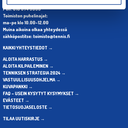
Olympiastadion, Paavo Nurmen tie 1, 00250 Helsinki
Puh. 010 574 3959
Toimiston puhelinajat:
ma-pe klo 10.00-12.00
Muina aikoina olkaa yhteydessä
sähköpostitse: toimisto@tennis.fi
KAIKKI YHTEYSTIEDOT →
ALOITA HARRASTUS →
ALOITA KILPAILEMINEN →
TENNIKSEN STRATEGIA 2024 →
VASTUULLISUUSOHJELMA →
KUVAPANKKI →
FAQ – USEIN KYSYTYT KYSYMYKSET →
EVÄSTEET →
TIETOSUOJASELOSTE →
TILAA UUTISKIRJE →