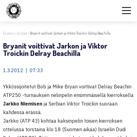
Etusivu
>
Uutiset
>
Bryanit voittivat Jarkon ja Viktor Troickin Delray Beachilla
Bryanit voittivat Jarkon ja Viktor
Troickin Delray Beachilla
1.3.2012 | 07:33
Ykkössijoitetut Bob ja Mike Bryan voittivat Delray Beachin
ATP250 -turnauksen nelinpelin ensimmäisellä kierroksella
Jarkko Niemisen
ja Serbian Viktor Troickin suoraan
kahdessa erässä.
Jarkko (ATP 43) kohtaa kaksinpelin toisen kierroksen
ottelussa torstaina klo 18 (Suomen aikaa) Israelin Dudi