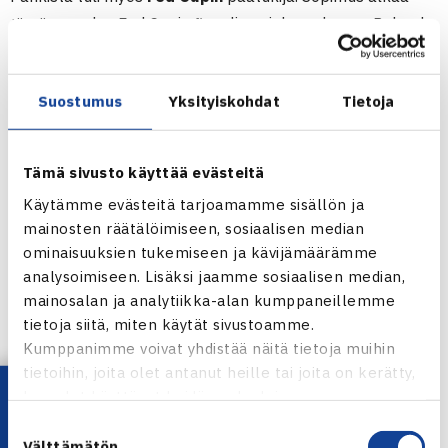
tämän vuoden Fed Cupin finaalista, joka pelataan Roland
Garrosilla tällä viikolla Ranskan ja Venäjän kesken, ja
jatkuu vuoden 2011 loppuun. Fed Cupissa on tänä vuonna
Suostumus
Yksityiskohdat
Tietoja
ollut mukana 88 maata.
BNP Paribas oli ensimmäisen kerran Davis Cupin
kansainvälinen sponsori vuonna 2001 ja nousi
Tämä sivusto käyttää evästeitä
pääsponsoriksi vuonna 2002. Davis Cupissa oli tänä
Käytämme evästeitä tarjoamamme sisällön ja
vuonna mukana 134 maata.
mainosten räätälöimiseen, sosiaalisen median
Pankki tukee nyt myös ITF:n juniorien Davis Cupia ja Fed
ominaisuuksien tukemiseen ja kävijämäärämme
Cupia.
analysoimiseen. Lisäksi jaamme sosiaalisen median,
mainosalan ja analytiikka-alan kumppaneillemme
tietoja siitä, miten käytät sivustoamme.
ITF
Kumppanimme voivat yhdistää näitä tietoja muihin
tietoihin, joita olet antanut heille tai joita on kerätty,
Jaa:
Lataa OmaTennis!
kun olet käyttänyt heidän palvelujaan.
Suostumuksen
Välttämätön