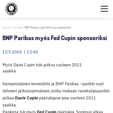
Etusivu
>
Uutiset
>
BNP Paribas myös Fed Cupin sponsoriksi
BNP Paribas myös Fed Cupin sponsoriksi
15.9.2005 | 15:40
Myös Davis Cupin tuki jatkuu vuoteen 2011
saakka
Kansainvälinen tennisliitto ja BNP Paribas –pankki ovat
tehneet jatkosopimuksen, jonka mukaan ranskalaispankki
jatkaa
Davis Cupin
päätukijana aina vuoteen 2011
saakka.
Pankista tuli myös
Fed Cupin
päätukija. Sopimus alkaa