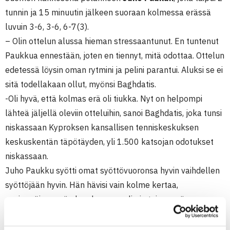
tunnin ja 15 minuutin jälkeen suoraan kolmessa erässä
luvuin 3-6, 3-6, 6-7(3).
– Olin ottelun alussa hieman stressaantunut. En tuntenut
Paukkua ennestään, joten en tiennyt, mitä odottaa. Ottelun
edetessä löysin oman rytmini ja pelini parantui. Aluksi se ei
sitä todellakaan ollut, myönsi Baghdatis.
-Oli hyvä, että kolmas erä oli tiukka. Nyt on helpompi
lähteä jäljellä oleviin otteluihin, sanoi Baghdatis, joka tunsi
niskassaan Kyproksen kansallisen tenniskeskuksen
keskuskentän täpötäyden, yli 1.500 katsojan odotukset
niskassaan.
Juho Paukku syötti omat syöttövuoronsa hyvin vaihdellen
syöttöjään hyvin. Hän hävisi vain kolme kertaa,
ensimmäisen erän kuudennen pelin ja toisen erän
kolmannen ja viidennen pelin.
-Harmittaa, että en päässyt hänen syöttöihinsä käsiksi.