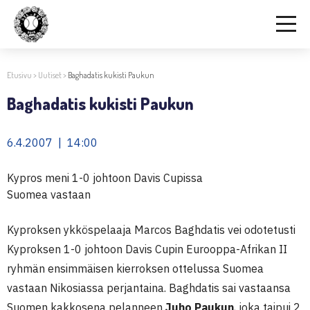
Etusivu
>
Uutiset
>
Baghadatis kukisti Paukun
Baghadatis kukisti Paukun
6.4.2007 | 14:00
Kypros meni 1-0 johtoon Davis Cupissa
Suomea vastaan
Kyproksen ykköspelaaja Marcos Baghdatis vei odotetusti
Kyproksen 1-0 johtoon Davis Cupin Eurooppa-Afrikan II
ryhmän ensimmäisen kierroksen ottelussa Suomea
vastaan Nikosiassa perjantaina. Baghdatis sai vastaansa
Suomen kakkosena pelanneen
Juho Paukun
, joka taipui 2