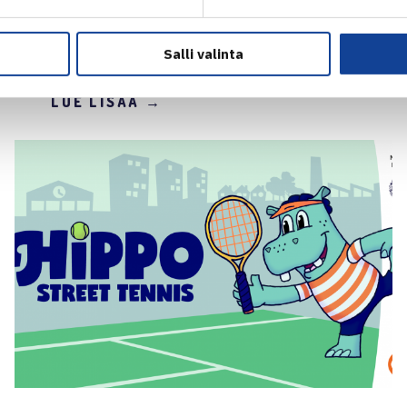
järjestetään 5.11. –
ilmoittaudu mukaan
Salli valinta
LUE LISÄÄ →