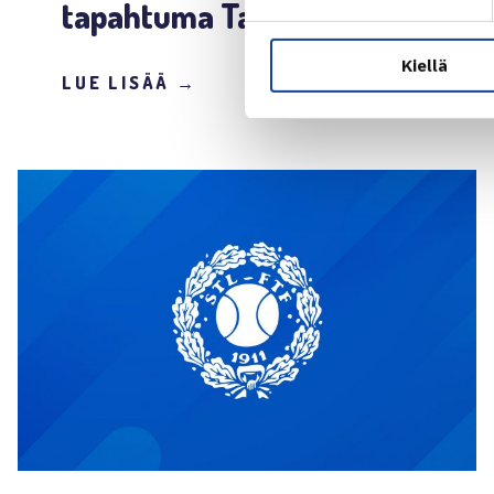
tapahtuma Talissa 9.11.
Kiellä
LUE LISÄÄ →