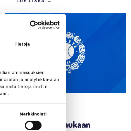
LUE LISÄÄ →
Tietoja
edian ominaisuuksien
nosalan ja analytiikka-alan
 näitä tietoja muihin
jaan.
4.9.2024 | 10:43
SEURAT
Markkinointi
Ilmoittaudu mukaan