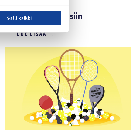
alueellisiin
seuratapaamisiin
Salli kaikki
LUE LISÄÄ →