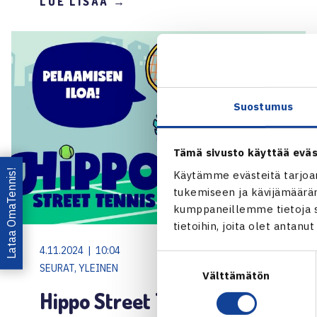
LUE LISÄÄ →
Suostumus
Tämä sivusto käyttää eväs
Lataa OmaTennis!
Käytämme evästeitä tarjoa
tukemiseen ja kävijämääräm
kumppaneillemme tietoja si
tietoihin, joita olet antanu
4.11.2024 | 10:04
Suostumuksen
SEURAT, YLEINEN
Välttämätön
valinta
Hippo Street Tennis -