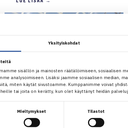
LUE LISÄÄ →
Yksityiskohdat
teitä
mamme sisällön ja mainosten räätälöimiseen, sosiaalisen m
me analysoimiseen. Lisäksi jaamme sosiaalisen median, mai
itä, miten käytät sivustoamme. Kumppanimme voivat yhdistää
t heille tai joita on kerätty, kun olet käyttänyt heidän palvelu
13.9.2024 | 14:16
SEURAT
Mieltymykset
Tilastot
Olosuhdeseminaari