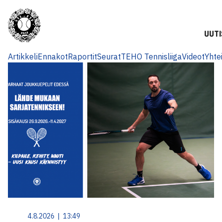
UUTI
Artikkeli
Ennakot
Raportit
Seurat
TEHO Tennisliiga
Videot
Yhte
4.8.2026 | 13:49