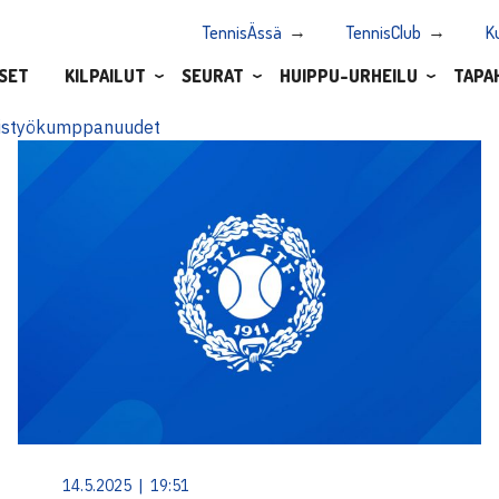
TennisÄssä
TennisClub
K
SET
KILPAILUT
SEURAT
HUIPPU-URHEILU
TAPA
istyökumppanuudet
14.5.2025 | 19:51