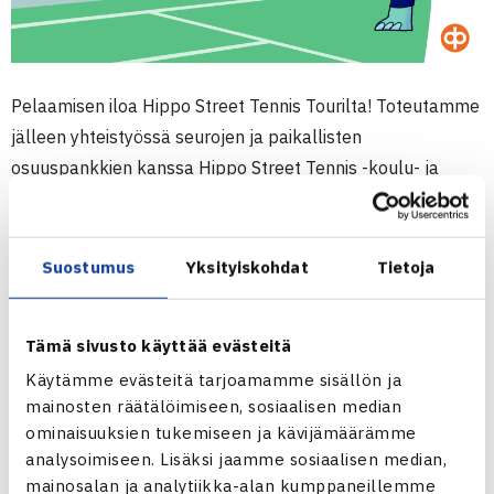
Pelaamisen iloa Hippo Street Tennis Tourilta! Toteutamme
jälleen yhteistyössä seurojen ja paikallisten
osuuspankkien kanssa Hippo Street Tennis -koulu- ja
päiväkotikiertueen keväällä 2025. Ilmoittautuminen
kiertueelle on auki helmikuun loppuun asti.
Suostumus
Yksityiskohdat
Tietoja
Viime vuonna tavoitimme yli 17 000 lasta Hippo Street
Tenniksen avulla ympäri Suomea. Koulu- ja
Tämä sivusto käyttää evästeitä
päiväkotivierailuiden avulla lapset pääsevät liikkumaan ja
Käytämme evästeitä tarjoamamme sisällön ja
seurat puolestaan osoittamaan merkityksellisyyttään
mainosten räätälöimiseen, sosiaalisen median
paikallisyhteisöissä. Kevään kiertue järjestetään maalis-
ominaisuuksien tukemiseen ja kävijämäärämme
kesäkuussa ja syksyllä elo-lokakuussa.
analysoimiseen. Lisäksi jaamme sosiaalisen median,
mainosalan ja analytiikka-alan kumppaneillemme