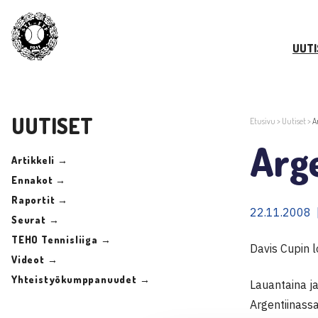
UUTI
UUTISET
Etusivu
>
Uutiset
>
A
Arge
Artikkeli →
Ennakot →
Raportit →
22.11.2008 
Seurat →
TEHO Tennisliiga →
Davis Cupin 
Videot →
Yhteistyökumppanuudet →
Lauantaina j
Argentiinassa