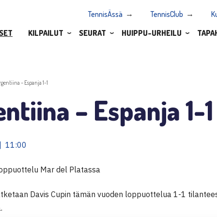
TennisÄssä
TennisClub
K
SET
KILPAILUT
SEURAT
HUIPPU-URHEILU
TAPA
rgentiina – Espanja 1-1
ntiina – Espanja 1-1
| 11:00
loppuottelu Mar del Platassa
atketaan Davis Cupin tämän vuoden loppuottelua 1-1 tilantees
.