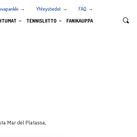
uvapankki
Yhteystiedot
FAQ
HTUMAT
TENNISLIITTO
FANIKAUPPA
ta Mar del Platassa,