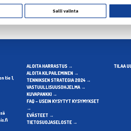
Salli valinta
ALOITA HARRASTUS →
TILAA U
ALOITA KILPAILEMINEN →
 tie 1,
TENNIKSEN STRATEGIA 2024 →
VASTUULLISUUSOHJELMA →
KUVAPANKKI →
FAQ – USEIN KYSYTYT KYSYMYKSET
→
ssä
EVÄSTEET →
s.fi
TIETOSUOJASELOSTE →