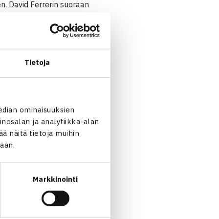
n, David Ferrerin suoraan
o Lopez tasoitti ottelun 1-
sen, Juan del Potron 4-6, 7-
n Calleri, Espanjalta
Tietoja
edian ominaisuuksien
nosalan ja analytiikka-alan
 näitä tietoja muihin
jaan.
Markkinointi
Beck voitti Niemisen… →