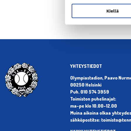
Kiellä
YHTEYSTIEDOT
Olympiastadion, Paavo Nurmen
00250 Helsinki
Puh. 010 574 3959
Toimiston puhelinajat:
ma-pe klo 10.00-12.00
Muina aikoina olkaa yhteyde
sähköpostitse: toimisto@tenni