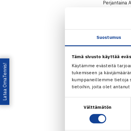
Perjantaina 
kolmessa eräs
1:een, kun v
6(2), 7-6(4), 
Nelinpelissä 
Suostumus
pelaavat Lop
Tämä sivusto käyttää eväs
Davis Cu
Lataa OmaTennis!
Käytämme evästeitä tarjoa
tukemiseen ja kävijämääräm
Jaa:
kumppaneillemme tietoja si
tietoihin, joita olet antanu
Suostumuksen
Välttämätön
valinta
← Edellin