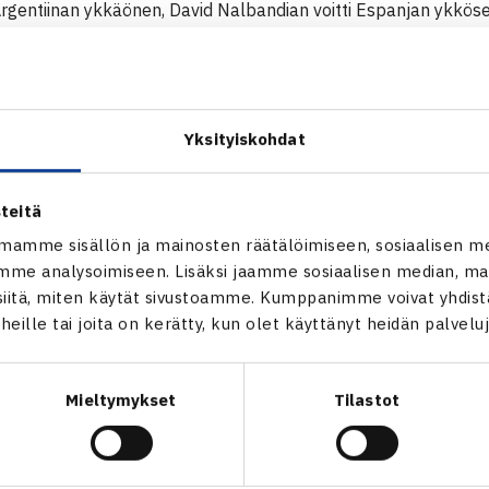
Argentiinan ykkäönen, David Nalbandian voitti Espanjan ykköse
sä luvuin 6-3, 6-2, 6-3. Espanjan kakkosena pelaava Felician
oitti lähes sensaatiomaisen kauden pelanneen Argentiinan ykkö
6-3.
lauantaina Argentiinan nelinpelipari on Jose Acasuso ja Agusti
Yksityiskohdat
ez ja Fernando Verdasco, Ottelu alkaa klo 18 Suomen aikaa.
teitä
p
mamme sisällön ja mainosten räätälöimiseen, sosiaalisen m
me analysoimiseen. Lisäksi jaamme sosiaalisen median, mai
itä, miten käytät sivustoamme. Kumppanimme voivat yhdistää
t heille tai joita on kerätty, kun olet käyttänyt heidän palvelu
Mieltymykset
Tilastot
en
Seuraava uutinen: 