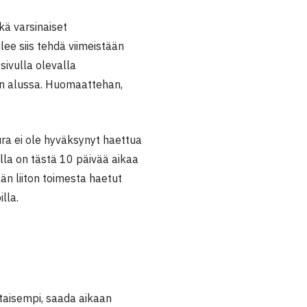
ä varsinaiset
e siis tehdä viimeistään
sivulla olevalla
uun alussa. Huomaattehan,
ura ei ole hyväksynyt haettua
oilla on tästä 10 päivää aikaa
ään liiton toimesta haetut
lla.
taisempi, saada aikaan