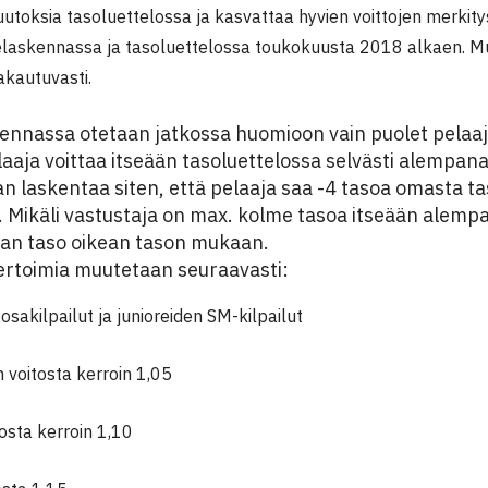
oksia tasoluettelossa ja kasvattaa hyvien voittojen merkit
elaskennassa ja tasoluettelossa toukokuusta 2018 alkaen. 
akautuvasti.
kennassa otetaan jatkossa huomioon vain puolet pelaa
laaja voittaa itseään tasoluettelossa selvästi alempan
n laskentaa siten, että pelaaja saa -4 tasoa omasta t
. Mikäli vastustaja on max. kolme tasoa itseään alemp
jan taso oikean tason mukaan.
ertoimia muutetaan seuraavasti:
-osakilpailut ja junioreiden SM-kilpailut
n voitosta kerroin 1,05
tosta kerroin 1,10