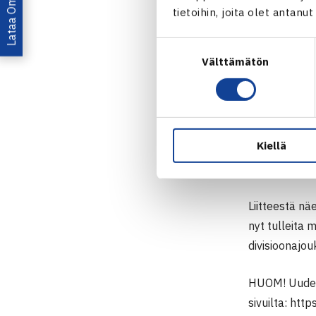
luettelolla. 
tietoihin, joita olet antanu
tasoluettelo
Suostumuksen
Välttämätön
valinta
SARJATE
Ulkokauden s
Kiellä
Kaikki vanha
Liitteestä nä
nyt tulleita 
divisioonajou
HUOM! Uudet 
sivuilta: http