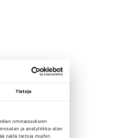
ten että vastustajan taso on
Tietoja
18. Siinä on huomioitu
utta pistelaskentatapaa.
edian ominaisuuksien
ulla pientä viivettä.
nosalan ja analytiikka-alan
 18.-20.5. uudella
 näitä tietoja muihin