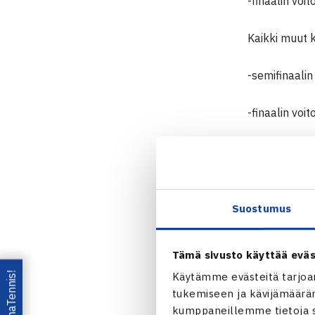
-finaalin voi
Kaikki muut k
-semifinaalin
-finaalin voi
-alakaavioist
Kun miehet ja
-4 omasta ta
Suostumus
Seuraavat t
Tämä sivusto käyttää eväs
tulokset 30.
Lataa OmaTennis!
Käytämme evästeitä tarjoa
Pistelaskenna
tukemiseen ja kävijämääräm
Viikonloppu 1
kumppaneillemme tietoja si