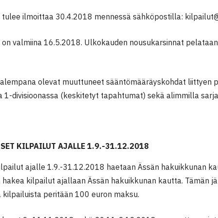
tulee ilmoittaa 30.4.2018 mennessä sähköpostilla: kilpailut@
 on valmiina 16.5.2018. Ulkokauden nousukarsinnat pelataan 
alempana olevat muuttuneet sääntömääräyskohdat liittyen 
ja 1-divisioonassa (keskitetyt tapahtumat) sekä alimmilla sarja
SET KILPAILUT AJALLE 1.9.-31.12.2018
kilpailut ajalle 1.9.-31.12.2018 haetaan Ässän hakuikkunan ka
 hakea kilpailut ajallaan Ässän hakuikkunan kautta. Tämän jä
 kilpailuista peritään 100 euron maksu.