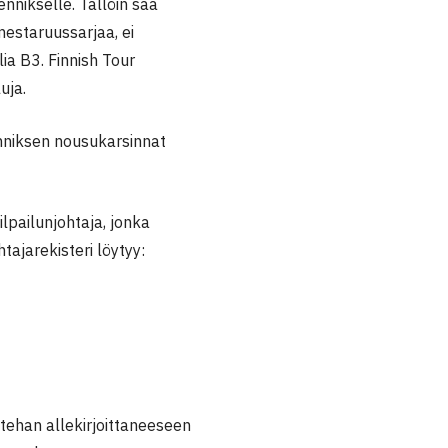
nikselle. Tällöin saa
mestaruussarjaa, ei
lia B3. Finnish Tour
uja.
nniksen nousukarsinnat
kilpailunjohtaja, jonka
tajarekisteri löytyy:
tehan allekirjoittaneeseen