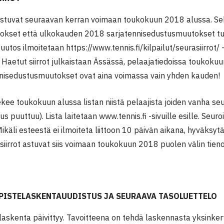
 astuvat seuraavan kerran voimaan toukokuun 2018 alussa. Sek
kset että ulkokauden 2018 sarjatennisedustusmuutokset tule
utos ilmoitetaan https://www.tennis.fi/kilpailut/seurasiirrot/ -
 Haetut siirrot julkaistaan Ässässä, pelaajatiedoissa toukok
nnisedustusmuutokset ovat aina voimassa vain yhden kauden!
tekee toukokuun alussa listan niistä pelaajista joiden vanha se
aus puuttuu). Lista laitetaan www.tennis.fi -sivuille esille. Seur
 Mikäli esteestä ei ilmoiteta liittoon 10 päivän aikana, hyväksyt
 siirrot astuvat siis voimaan toukokuun 2018 puolen välin tienoi
PISTELASKENTAUUDISTUS JA SEURAAVA TASOLUETTELO
laskenta päivittyy. Tavoitteena on tehdä laskennasta yksinker