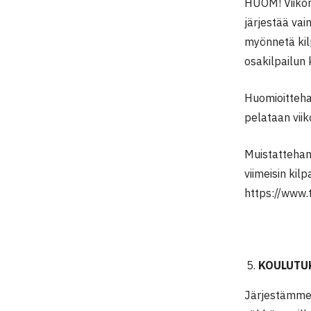
HUOM! Viikon
järjestää vai
myönnetä kilp
osakilpailun 
Huomioitteha
pelataan vii
Muistattehan, 
viimeisin kil
https://www.te
KOULUTUKS
Järjestämme 