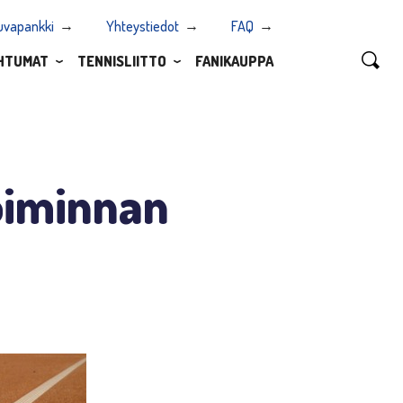
uvapankki
Yhteystiedot
FAQ
HTUMAT
TENNISLIITTO
FANIKAUPPA
oiminnan