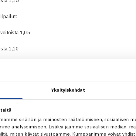
tosta 1,15
ilpailut:
 voitoista 1,05
tosta 1,10
a (jatkosarjoista) ei kertoimia
 naiset pelaavat vastakkain, saa voittanut osapuoli pisteet si
sosta.
Yksityiskohdat
asoluettelot
(2-peli ja 4-peli) pyritään julkaisemaan 10.5.20
teitä
4.2018 asti, ja pisteet on muutettu takautuvasti vastaamaan u
mamme sisällön ja mainosten räätälöimiseen, sosiaalisen m
n muutoksesta johtuen tasoluettelon julkaisemiseen saattaa t
me analysoimiseen. Lisäksi jaamme sosiaalisen median, mai
1.-13.5. pelataan vanhan luettelon mukaisesti, ja viikonloppu
itä, miten käytät sivustoamme. Kumppanimme voivat yhdistää