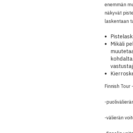
enemmän muut
näkyvät pist
laskentaan t
Pistelas
Mikäli pe
muutetaa
kohdalta
vastusta
Kierrosk
Finnish Tour 
-puolivälierä
-välierän voi