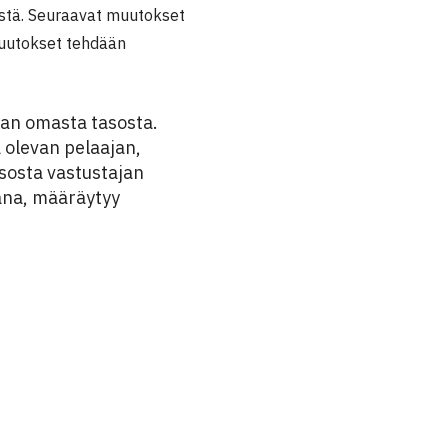
ystä. Seuraavat muutokset
Muutokset tehdään
jan omasta tasosta.
a olevan pelaajan,
asosta vastustajan
ana, määräytyy