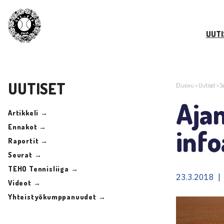
UUTI
UUTISET
Etusivu
>
Uutiset
>
S
Ajan
Artikkeli →
Ennakot →
info
Raportit →
Seurat →
TEHO Tennisliiga →
23.3.2018 |
Videot →
Yhteistyökumppanuudet →