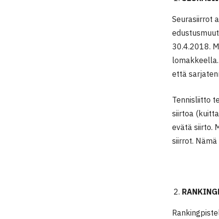
Seurasiirrot
edustusmuuto
30.4.2018. Mu
lomakkeella.
että sarjate
Tennisliitto 
siirtoa (kuitt
evätä siirto.
siirrot. Nämä
RANKING
Rankingpiste