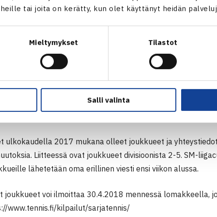
Yleisessä sarjatenniksessä pelaajajärjestys perustuu aina ott
t heille tai joita on kerätty, kun olet käyttänyt heidän palvelu
on.
Mieltymykset
Tilastot
NNIS ULKOKAUDELLA 2018
arjatenniksen pelikausi on 1.6.- 20.8.2018.
Salli valinta
t joukkueet ovat automaattisesti mukana sarjatenniksessä.
et ulkokaudella 2017 mukana olleet joukkueet ja yhteystiedot.
muutoksia. Liitteessä ovat joukkueet divisioonista 2-5. SM-liigac
kkueille lähetetään oma erillinen viesti ensi viikon alussa.
joukkueet voi ilmoittaa 30.4.2018 mennessä lomakkeella, jok
s://www.tennis.fi/kilpailut/sarjatennis/