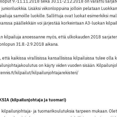
loput 9.-11.11.2018 sekä 30.11-2.12.2018 on varattu sarjaten
n junioriluokkia. Lisäksi viikonloppuina jolloin pelataan Luokka
ailuja samoille luokille. Sallittuja ovat luokat esimerkiksi mal
kanssa päällekkäin voi järjestää korkeintaan A3-luokan kilpail
n kilpailuja anoessanne myös, että ulkokauden 2018 sarjate
konlopun 31.8.-2.9.2018 aikana.
että kaikissa virallisissa kansallisissa kilpailuissa tulee olla 
pailunjohtajakoulutus on käyty viiden vuoden sisään. Kilpailunjoh
nnis.fi/kilpailut/kilpailunjohtajarekisteri/
IA (kilpailunjohtaja ja tuomari)
kilpailunjohtaja- ja tuomarikoulutuksia tarpeen mukaan. Olet