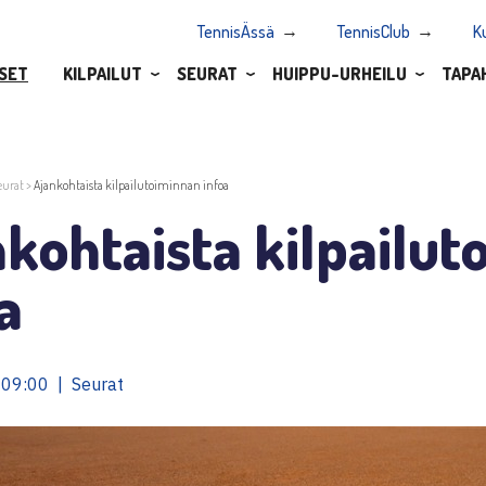
TennisÄssä
TennisClub
K
SET
KILPAILUT
SEURAT
HUIPPU-URHEILU
TAPA
eurat
>
Ajankohtaista kilpailutoiminnan infoa
kohtaista kilpailut
a
 09:00 | Seurat