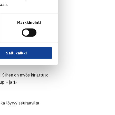
eluhetkellä voimassa olevaan
jaan.
Markkinointi
Salli kaikki
 Siihen on myös kirjattu jo
up – ja 1-
a löytyy seuraavilta