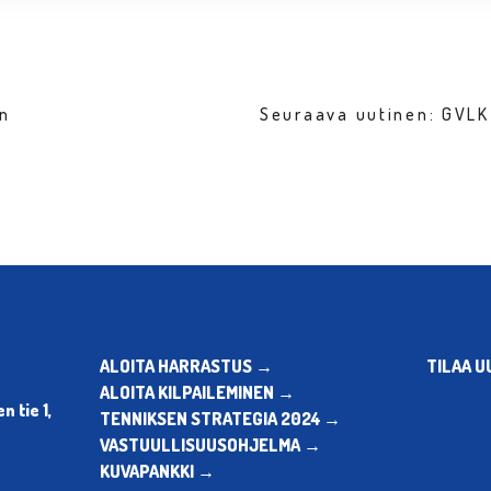
en
Seuraava uutinen: GVL
ALOITA HARRASTUS →
TILAA U
ALOITA KILPAILEMINEN →
 tie 1,
TENNIKSEN STRATEGIA 2024 →
VASTUULLISUUSOHJELMA →
KUVAPANKKI →