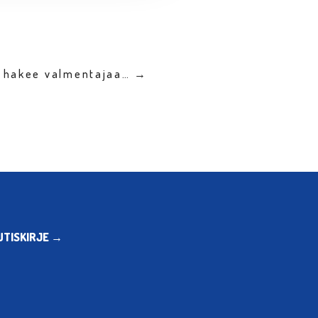
K hakee valmentajaa… →
UTISKIRJE →