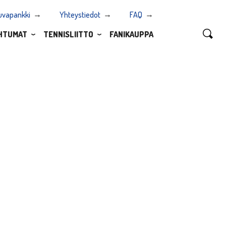
uvapankki
Yhteystiedot
FAQ
HTUMAT
TENNISLIITTO
FANIKAUPPA