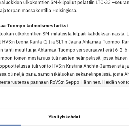
käluokkien ulkokenttien SM-kilpailut pelattiin LTC-33 –seuran
tajatorpan massakentillä Helsingissä.
aa-Tuompo kolmoismestariksi
luokan ulkokenttien SM-mitaleista kilpaili kahdeksan naista. 
tut HVS:n Leena Ranta (1.) ja SLT:n Jaana Ahlamaa-Tuompo. Ra
en tahti muuttui, ja Ahlamaa-Tuompo vei seuraavat erät 6-2, 6-
pon toinen mestaruus tuli naisten nelinpelissä, jossa hänen p
ppuottelussa tuli voitto HVS:n Kristiina Ahchte-Jämsenistä ja
ssa oli neljä paria, samoin ikäluokan sekanelinpelissä, josta
staruutensa parinaan RoVS:n Seppo Hänninen. Heidän voitt
 Pulkkinen TaTe/Veli-Matti Hilli HLK olivat 7-5, 6-1.
okan kaksinpeliin ilmoittautui 14 pelaajaa. Ykkössijoitettu H
oppuotteluun, jossa otti voiton kolmossijoitetusta RaJaTen Rei
tuli tuplamestari, sillä hän voitti myös nelinpelin parinaan V
Yksityiskohdat
a pari voitti HLK:n Veli-Matti Hillin ja MVS:n Mikko Kuumolan 