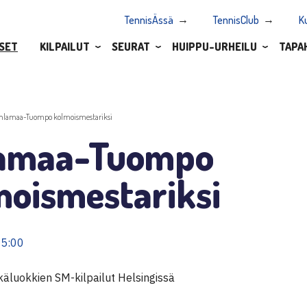
TennisÄssä
TennisClub
K
SET
KILPAILUT
SEURAT
HUIPPU-URHEILU
TAPA
hlamaa-Tuompo kolmoismestariksi
amaa-Tuompo
moismestariksi
15:00
käluokkien SM-kilpailut Helsingissä