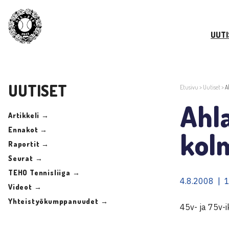
UUTI
UUTISET
Etusivu
>
Uutiset
>
A
Ahl
Artikkeli →
Ennakot →
kol
Raportit →
Seurat →
TEHO Tennisliiga →
4.8.2008 | 
Videot →
Yhteistyökumppanuudet →
45v- ja 75v-i