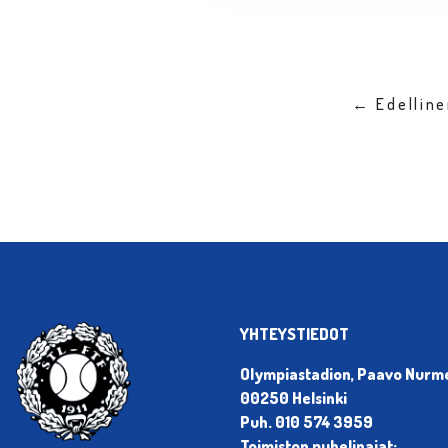
← Edellin
YHTEYSTIEDOT
Olympiastadion, Paavo Nurmen
00250 Helsinki
Puh. 010 574 3959
Toimiston puhelinajat: