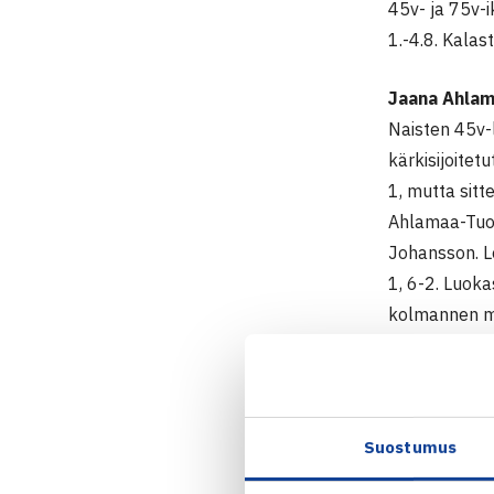
45v- ja 75v-i
1.-4.8. Kalas
Jaana Ahlam
Naisten 45v-
kärkisijoite
1, mutta sitt
Ahlamaa-Tuom
Johansson. Lo
1, 6-2. Luoka
kolmannen me
parista Päivi
Miehet 45v-lu
vääjäämättä l
Juvakoskesta 
Suostumus
Loppuotteluss