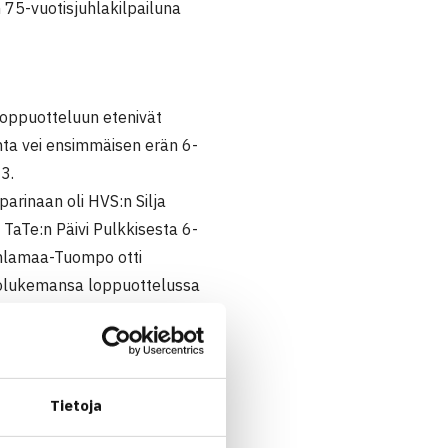
 75-vuotisjuhlakilpailuna
Loppuotteluun etenivät
nta vei ensimmäisen erän 6-
3.
arinaan oli HVS:n Silja
 TaTe:n Päivi Pulkkisesta 6-
 Ahlamaa-Tuompo otti
olukemansa loppuottelussa
VS:n Jussi Juvakoski eteni
jo Vuoriosta luvuin 7-6, 6-1.
arTen Matti Timonen.
Tietoja
luvuin 6-3, 6-3.