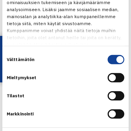
Poikien nelinpeli
ominaisuuksien tukemiseen ja kävijämäärämme
Välieriä: Aaro Pöllänen/Patrick Stenfors (3.) – Alexey
analysoimiseen. Lisäksi jaamme sosiaalisen median,
Aleshchev/Dmitri Morozov Venäjä (2.) 64 46 [10-8]
mainosalan ja analytiikka-alan kumppaneillemme
tietoja siitä, miten käytät sivustoamme.
Tyttöjen nelinpeli
Kumppanimme voivat yhdistää näitä tietoja muihin
Puolivälieriä: Amina Anshba/Polina Bakhmutkina Venäjä
tietoihin, joita olet antanut heille tai joita on kerätty,
(4.) – Lila Humaloja/Pia Pajus Viro 60 61
Lataa OmaTennis!
kun olet käyttänyt heidän palvelujaan.
Suostumuksen
Narva Cup verkossa
Välttämätön
valinta
Mieltymykset
Aaro Pöllänen
Tilastot
Jaa:
Markkinointi
← Edellinen