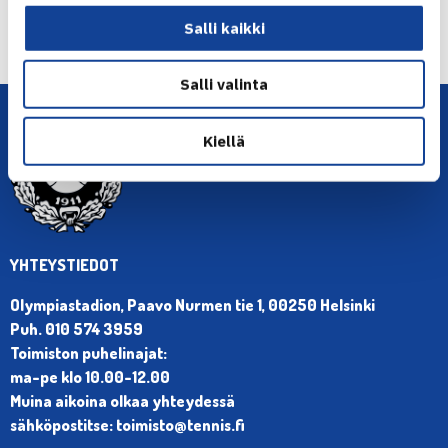
Seuraava uutinen: Finnish Tourin ensimmäiset…
Salli kaikki
→
Salli valinta
Kiellä
YHTEYSTIEDOT
Olympiastadion, Paavo Nurmen tie 1, 00250 Helsinki
Puh. 010 574 3959
Toimiston puhelinajat:
ma-pe klo 10.00-12.00
Muina aikoina olkaa yhteydessä
sähköpostitse: toimisto@tennis.fi