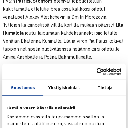
PVS:n
Patrick Stenfors
etenivät loppuotteluun
kukistamalla ottelutie-breakissa kakkossijoitetut
venäläiset Alexey Aleshchevin ja Dmitri Morozovin.
Tyttöjen kaksinpelissä villillä kortilla mukaan päässyt
Lila
Humaloja
joutui taipumaan kahdeksanneksi sijoitetulle
Venäjän Ekaterina Kuninalle. Lila ja Viron Pia Pajus kokivat
tappion nelinpelin puolivälierissä neljänneksi sijoitetuille
Amina Anshballe ja Polina Bakhmutkinalle.
Narva Cup, TE14 Junior Tour-turnaus
16.-22.1.2012 Narva, Viro
Suostumus
Yksityiskohdat
Tietoja
Poikien kaksinpeli
2.kierrosta: Aaro Pöllänen – Egor Lisitsyn Venäjä 76 60
Tyttöjen kaksinpeli
Tämä sivusto käyttää evästeitä
2.kierrosta: Ekaterina Kunina Venäjä (8.) – Lila Humaloja
Käytämme evästeitä tarjoamamme sisällön ja
75 63
mainosten räätälöimiseen, sosiaalisen median