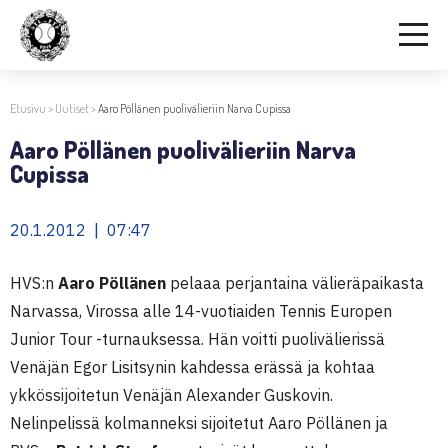
Etusivu
>
Uutiset
>
Aaro Pöllänen puolivälieriin Narva Cupissa
Aaro Pöllänen puolivälieriin Narva
Cupissa
20.1.2012 | 07:47
HVS:n
Aaro Pöllänen
pelaaa perjantaina välieräpaikasta
Narvassa, Virossa alle 14-vuotiaiden Tennis Europen
Junior Tour -turnauksessa. Hän voitti puolivälierissä
Venäjän Egor Lisitsynin kahdessa erässä ja kohtaa
ykkössijoitetun Venäjän Alexander Guskovin.
Nelinpelissä kolmanneksi sijoitetut Aaro Pöllänen ja