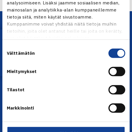
analysoimiseen. Lisäksi jaamme sosiaalisen median,
mainosalan ja analytiikka-alan kumppaneillemme
tietoja siitä, miten käytät sivustoamme.
Kumppanimme voivat yhdistää näitä tietoja muihin
tietoihin, joita olet antanut heille tai joita on kerätty,
Lataa OmaTennis!
kun olet käyttänyt heidän palvelujaan.
Suostumuksen
Välttämätön
valinta
YHTEYSTIEDOT
Mieltymykset
Olympiastadion, Paavo Nurmen tie 1, 00250 Helsinki
Puh. 010 574 3959
Tilastot
Toimiston puhelinajat:
ma-pe klo 10.00-12.00
Muina aikoina olkaa yhteydessä
Markkinointi
sähköpostitse: toimisto@tennis.fi
KAIKKI YHTEYSTIEDOT →