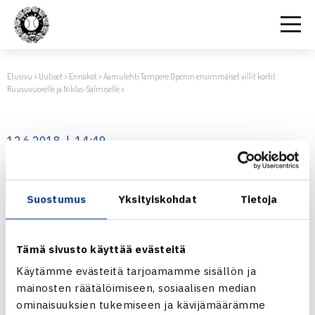
Etusivu
>
Uutiset
>
Ennakot
>
Aamulehti Tampere Openin ensimmäiset villit kortit
Ruusuvuorelle ja Niklas-Salmiselle
>
12.6.2018 | 14:49
TreOpen2018_Ilmoitus_kokosivu_kevyt
Suostumus
Yksityiskohdat
Tietoja
Jaa:
Tämä sivusto käyttää evästeitä
Käytämme evästeitä tarjoamamme sisällön ja
← Edellinen
mainosten räätälöimiseen, sosiaalisen median
ominaisuuksien tukemiseen ja kävijämäärämme