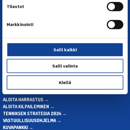
Tilastot
Markkinointi
YHTEYSTIEDOT
Olympiastadion, Paavo Nurmen tie 1, 00250 Helsinki
Puh. 010 574 3959
Salli kaikki
Toimiston puhelinajat:
ma-pe klo 10.00-12.00
Salli valinta
Muina aikoina olkaa yhteydessä
sähköpostitse: toimisto@tennis.fi
Kiellä
KAIKKI YHTEYSTIEDOT →
ALOITA HARRASTUS →
ALOITA KILPAILEMINEN →
TENNIKSEN STRATEGIA 2024 →
VASTUULLISUUSOHJELMA →
KUVAPANKKI →