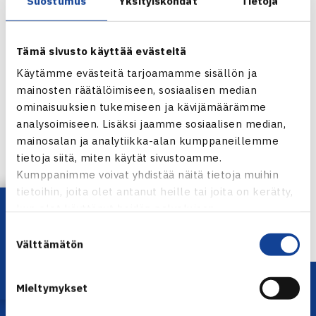
Suostumus
Yksityiskohdat
Tietoja
Tämä sivusto käyttää evästeitä
Käytämme evästeitä tarjoamamme sisällön ja
mainosten räätälöimiseen, sosiaalisen median
ominaisuuksien tukemiseen ja kävijämäärämme
analysoimiseen. Lisäksi jaamme sosiaalisen median,
Jaa:
mainosalan ja analytiikka-alan kumppaneillemme
tietoja siitä, miten käytät sivustoamme.
Kumppanimme voivat yhdistää näitä tietoja muihin
tietoihin, joita olet antanut heille tai joita on kerätty,
Lataa OmaTennis!
← Edellinen
kun olet käyttänyt heidän palvelujaan.
Suostumuksen
Välttämätön
valinta
Mieltymykset