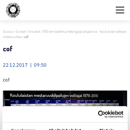
Etusivu
>
Uutiset
>
Ennakot
>
700 tennisottelua Helsingissä välipäivinä – koululaiset ratkovat
mestaruuksia
>
cof
cof
22.12.2017 | 09:50
cof