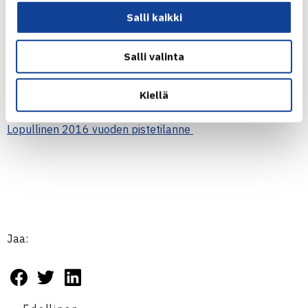
Salli kaikki
1.
Milka-Emilia Pasanen, TaTS 250 €
2.
Mariella Minetti, TaTS 100 €
Salli valinta
Kiellä
Lopullinen 2016 vuoden pistetilanne
Jaa: