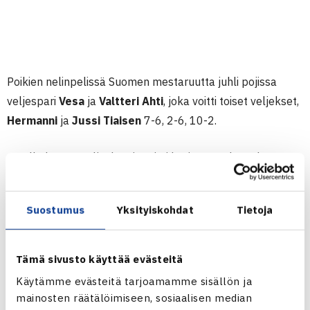
Poikien nelinpelissä Suomen mestaruutta juhli pojissa
veljespari
Vesa
ja
Valtteri Ahti
, joka voitti toiset veljekset,
Hermanni
ja
Jussi Tiaisen
7-6, 2-6, 10-2.
– Tällä kertaa veljeskemia toimi hyvin, Smash-Kotkaa
edustavat Ahdit iloitsivat.
Suostumus
Yksityiskohdat
Tietoja
Tytöissä nelinpelin loppuottelun ratkaisua haettiin myös
kolmannen erän super-tiebreakista.
Venla Andersson
ja
Nicola Ussher
saivat lopulta kultamitalit kaulaansa
Tämä sivusto käyttää evästeitä
voitettuaan
Paula Joukasen
ja
Liisa Vehviläisen
5-7, 6-4,
Käytämme evästeitä tarjoamamme sisällön ja
10-6.
mainosten räätälöimiseen, sosiaalisen median