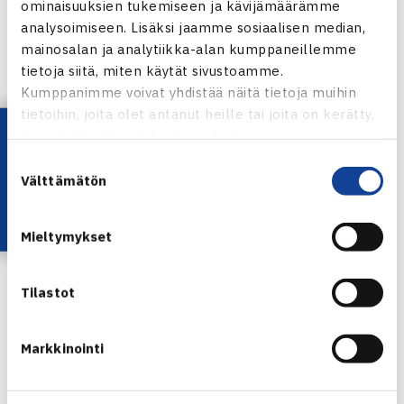
ominaisuuksien tukemiseen ja kävijämäärämme
analysoimiseen. Lisäksi jaamme sosiaalisen median,
mainosalan ja analytiikka-alan kumppaneillemme
Suomen Tennisliitto palkitsee Finnish Junior Tennis
tietoja siitä, miten käytät sivustoamme.
Kumppanimme voivat yhdistää näitä tietoja muihin
Tourin parhaat stipendein. Onnittelut voittajille!
tietoihin, joita olet antanut heille tai joita on kerätty,
Lataa OmaTennis!
kun olet käyttänyt heidän palvelujaan.
Suostumuksen
Välttämätön
valinta
21-vuotiaat pojat:
Mieltymykset
1. Mika Kosonen, Smash 250 €
2. Leevi Säätelä, TVS 100 €
Tilastot
Markkinointi
21-vuotiaat tytöt