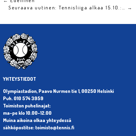
← Edellinen
Seuraava uutinen: Tennisliiga alkaa 15.10.:… →
YHTEYSTIEDOT
Olympiastadion, Paavo Nurmen tie 1, 00250 Helsinki
Puh. 010 574 3959
Toimiston puhelinajat:
ma-pe klo 10.00-12.00
Muina aikoina olkaa yhteydessä
sähköpostitse: toimisto@tennis.fi