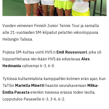
Vuoden viimeinen Finnish Junior Tennis Tour ja samalla
alle 21-vuotiaiden SM-kilpailut pelattiin viikonloppuna
Helsingin Talissa.
Pojissa SM-kultaa voitti HVS:n
Emil Ruusuvuori
, joka oli
loppuottelussa niin ikään HVS:ää edustavaa
Alex
Hedmania
vahvempi 6-3, 6-0.
Tytöiss
ä kultamitalista kamppailtiin kolmen erän ajan, kun
TaTSin
Mariella Minetti
haastoi seurakaveriaan
Milka-
Emilia Pasasta
etenkin toisessa erässä toden teolla.
Lopputulos Pasaselle 6-3, 3-6, 6-2.