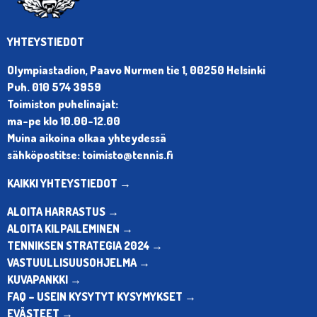
YHTEYSTIEDOT
Olympiastadion, Paavo Nurmen tie 1, 00250 Helsinki
Puh. 010 574 3959
Toimiston puhelinajat:
ma-pe klo 10.00-12.00
Muina aikoina olkaa yhteydessä
sähköpostitse: toimisto@tennis.fi
KAIKKI YHTEYSTIEDOT →
ALOITA HARRASTUS →
ALOITA KILPAILEMINEN →
TENNIKSEN STRATEGIA 2024 →
VASTUULLISUUSOHJELMA →
KUVAPANKKI →
FAQ – USEIN KYSYTYT KYSYMYKSET →
EVÄSTEET →