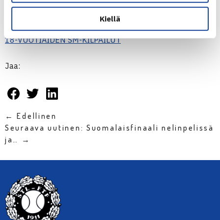
ja
Bea Kivikoski
(HLK).
Kiellä
18-VUOTIAIDEN SM-KILPAILUT
Jaa:
← Edellinen
Seuraava uutinen: Suomalaisfinaali nelinpelissä
ja… →