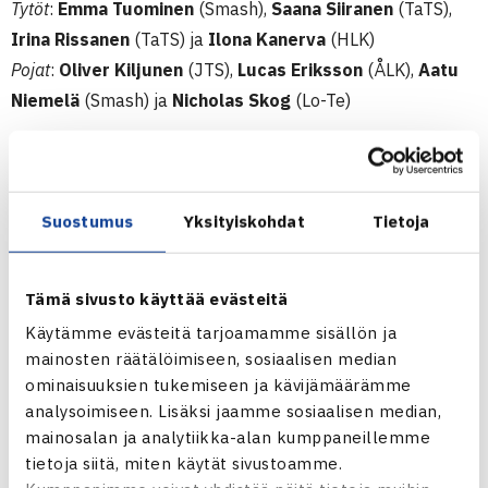
Tytöt
:
Emma Tuominen
(Smash),
Saana Siiranen
(TaTS),
Irina Rissanen
(TaTS) ja
Ilona Kanerva
(HLK)
Pojat
:
Oliver Kiljunen
(JTS),
Lucas Eriksson
(ÅLK),
Aatu
Niemelä
(Smash) ja
Nicholas Skog
(Lo-Te)
Joensuussa Karjalan Tennis (KarTe) isännöi puolestaan
14-vuotiaiden SM-kilpailuja. SM-mitaleista pelataan
poikien ja tyttöjen kaksin- ja nelinpelissä sekä
Suostumus
Yksityiskohdat
Tietoja
sekanelinpelissä. Tyttöjen kaksinpelin kärkisijoitettuina
ovat
Asta Miettinen
(ÅLK),
Marissa Minetti
(TaTS),
Aada
Tämä sivusto käyttää evästeitä
Inna
(LTS) ja
Sofie Erlund
(HVS). Poikien puolella kolme
Käytämme evästeitä tarjoamamme sisällön ja
kärkisijoitettua tulevat Åbo Lawn-Tennis Klubbin
mainosten räätälöimiseen, sosiaalisen median
suunnalta
Oliver Byskata
,
Daniel Kotka
ja
Axel Eriksson
ominaisuuksien tukemiseen ja kävijämäärämme
sekä neljänneksi sijoitettuna on Oulun Verkkopalloseuran
analysoimiseen. Lisäksi jaamme sosiaalisen median,
Andreas Sillaste
.
mainosalan ja analytiikka-alan kumppaneillemme
tietoja siitä, miten käytät sivustoamme.