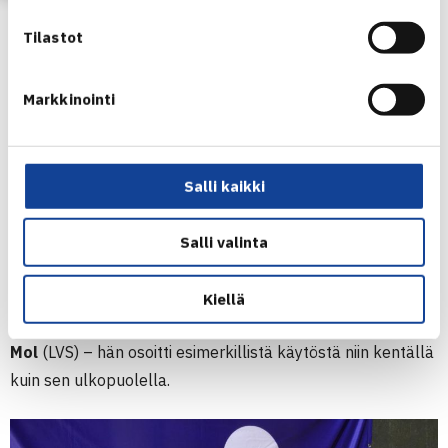
Tyttöjen kaksinpelissä nähtiin puolestaan useita yllätyksiä.
Tilastot
Loppuotteluun ylsivät turnauksen suuryllättäjät karsijat
Daria Bibanina
(Smash-Kotka) ja
Natalia Papshev
(GT).
Markkinointi
13-vuotiaat Bibanina ja Papshev kohtasivat toisensa viikko
sitten 14-vuotiaiden SM-finaalissa ja nyt kaksikko oli
vastakkain 16-vuotiaiden mestaruustaistossa. Viikko sitten
Salli kaikki
kultaa vei Bibanina ja samoin kävi myös tälläkin kertaa –
vieläpä tismalleen samoin eräluvuin 6-1, 6-3. Tyttöjen
Salli valinta
nelinpelin voittoon ylsivät
Aada Inna
(LTS) ja
Marissa
Minetti
(TaTS).
Kiellä
Turnauksessa palkittiin myös Fair Play -palkinnolla
Oona
Mol
(LVS) – hän osoitti esimerkillistä käytöstä niin kentällä
kuin sen ulkopuolella.