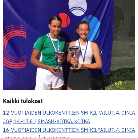
Kaikki tulokset
12-VUOTIAIDEN ULKOKENTTIEN SM-KILPAILUT, 4. CINIA
JGP, 14.-17.8. | SMASH-KOTKA, KOTKA
16-VUOTIAIDEN ULKOKENTTIEN SM-KILPAILUT, 4. CINIA