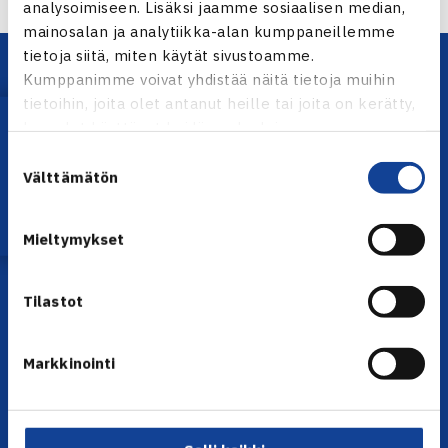
analysoimiseen. Lisäksi jaamme sosiaalisen median,
mainosalan ja analytiikka-alan kumppaneillemme
tietoja siitä, miten käytät sivustoamme.
Kumppanimme voivat yhdistää näitä tietoja muihin
tietoihin, joita olet antanut heille tai joita on kerätty,
Lataa OmaTennis!
kun olet käyttänyt heidän palvelujaan.
Suostumuksen
Välttämätön
valinta
YHTEYSTIEDOT
Mieltymykset
Olympiastadion, Paavo Nurmen tie 1, 00250 Helsinki
Puh. 010 574 3959
Tilastot
Toimiston puhelinajat:
ma-pe klo 10.00-12.00
Muina aikoina olkaa yhteydessä
Markkinointi
sähköpostitse: toimisto@tennis.fi
KAIKKI YHTEYSTIEDOT →