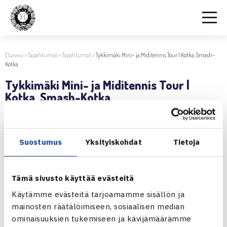
Etusivu
>
Tapahtumat
>
Tapahtumat
>
Tykkimäki Mini- ja Miditennis Tour | Kotka, Smash-
Kotka
Tykkimäki Mini- ja Miditennis Tour |
Kotka, Smash-Kotka
3.12.2019 | 14:31
Suostumus
Yksityiskohdat
Tietoja
Jaa:
Tämä sivusto käyttää evästeitä
Käytämme evästeitä tarjoamamme sisällön ja
← Edellinen
mainosten räätälöimiseen, sosiaalisen median
Seuraava uutinen: Tykkimäki Mini- ja… →
ominaisuuksien tukemiseen ja kävijämäärämme