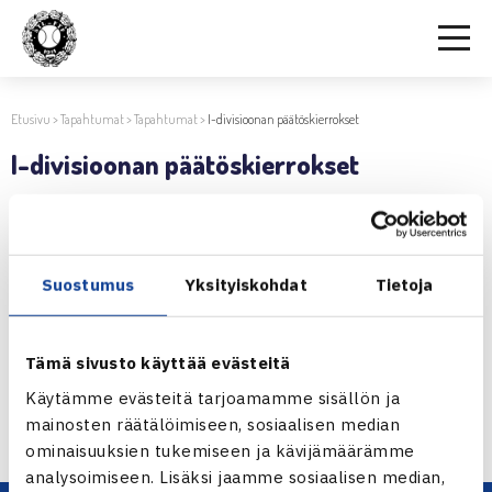
Etusivu
>
Tapahtumat
>
Tapahtumat
>
I-divisioonan päätöskierrokset
I-divisioonan päätöskierrokset
3.12.2019 | 14:28
Jaa:
Suostumus
Yksityiskohdat
Tietoja
Tämä sivusto käyttää evästeitä
← Edellinen
Käytämme evästeitä tarjoamamme sisällön ja
Seuraava uutinen: Tykkimäki Mini- ja… →
mainosten räätälöimiseen, sosiaalisen median
ominaisuuksien tukemiseen ja kävijämäärämme
analysoimiseen. Lisäksi jaamme sosiaalisen median,