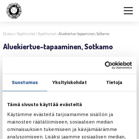
Etusivu
>
Tapahtumat
>
Tapahtumat
>
Aluekiertue-tapaaminen, Sotkamo
Aluekiertue-tapaaminen, Sotkamo
23.8.2017 | 12:37
Jaa:
Suostumus
Yksityiskohdat
Tietoja
Tämä sivusto käyttää evästeitä
← Edellinen
Käytämme evästeitä tarjoamamme sisällön ja
Seuraava uutinen: Aluekiertue-tapaaminen,
mainosten räätälöimiseen, sosiaalisen median
Kaarina… →
ominaisuuksien tukemiseen ja kävijämäärämme
analysoimiseen. Lisäksi jaamme sosiaalisen median,