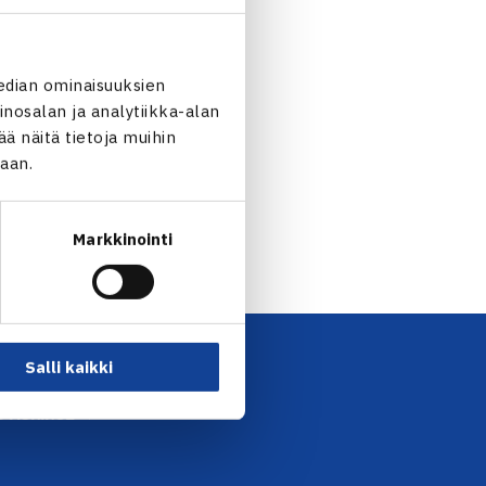
edian ominaisuuksien
nosalan ja analytiikka-alan
 näitä tietoja muihin
jaan.
tapaaminen, Sotkamo… →
Markkinointi
Salli kaikki
UTISKIRJE →