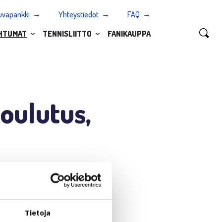
uvapankki
Yhteystiedot
FAQ
HTUMAT
TENNISLIITTO
FANIKAUPPA
koulutus,
Tietoja