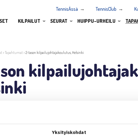
TennisÄssä
TennisClub
K
SET
KILPAILUT
SEURAT
HUIPPU-URHEILU
TAPA
at
>
Tapahtumat
>
2-tason kilpailujohtajakoulutus, Helsinki
son kilpailujohtaja
inki
 12:30
Yksityiskohdat