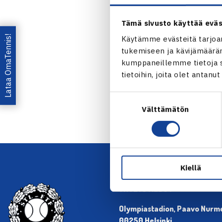
Tämä sivusto käyttää eväs
Lataa OmaTennis!
Käytämme evästeitä tarjoa
tukemiseen ja kävijämääräm
kumppaneillemme tietoja si
tietoihin, joita olet antanu
← Edellin
Suostumuksen
Välttämätön
valinta
Kiellä
YHTEYSTIEDOT
Olympiastadion, Paavo Nurmen
00250 Helsinki