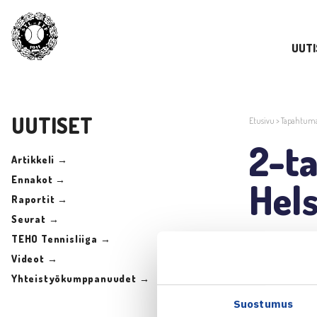
UUTI
UUTISET
Etusivu
>
Tapahtum
2-ta
Artikkeli →
Ennakot →
Hels
Raportit →
Seurat →
TEHO Tennisliiga →
23.8.2017 |
Videot →
Yhteistyökumppanuudet →
Jaa:
Suostumus