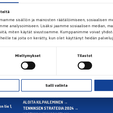
teitä
mamme sisällön ja mainosten räätälöimiseen, sosiaalisen m
me analysoimiseen. Lisäksi jaamme sosiaalisen median, mai
itä, miten käytät sivustoamme. Kumppanimme voivat yhdistää
t heille tai joita on kerätty, kun olet käyttänyt heidän palvelu
en
Seuraava uutinen: Aluekiertue-
Mieltymykset
Tilastot
Salli valinta
ALOITA HARRASTUS →
TILAA U
ALOITA KILPAILEMINEN →
 tie 1,
TENNIKSEN STRATEGIA 2024 →