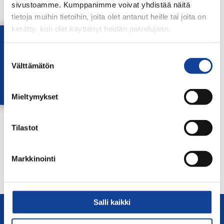
sivustoamme. Kumppanimme voivat yhdistää näitä
tietoja muihin tietoihin, joita olet antanut heille tai joita on
kerätty, kun olet käyttänyt heidän palvelujaan.
Lataa OmaTennis!
Suostumuksen
Välttämätön
valinta
Harri Heliövaara
Mieltymykset
Jaa:
Tilastot
← Edellinen
Markkinointi
Seuraava uutinen: Pohjola/Salonen
nelinpelin loppuotteluun… →
Salli kaikki