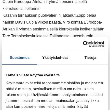
Cupin Eurooppa-Afrikan I ryhmän ensimmäisellä
kierroksella Hollannin.
Kazanin turnauksen puolivälieriin jatkanut Zopp pelaa
hänkin Davis Cupia viikon päästä. Viro kohtaa Eurooppa-
Afrikan II ryhmän ensimmäisellä kierroksella kotikentällään
Tere Ternnisekeskuksessa Tallinnassa Luxemburgin.
ATP Challenger 75.000$+H
30.1.-5.2. Kazan, Venäjä
Suostumus
Yksityiskohdat
Tietoja
Kaksinpeli
2.kierrosta: Jürgen Zopp, Viro (8.) – Harri Heliövaara 63 62
Tämä sivusto käyttää evästeitä
Kazanin ATP Challenger verkossa
Käytämme evästeitä tarjoamamme sisällön ja mainosten
räätälöimiseen, sosiaalisen median ominaisuuksien
tukemiseen ja kävijämäärämme analysoimiseen. Lisäksi
jaamme sosiaalisen median, mainosalan ja analytiikka-
alan kumppaneillemme tietoja siitä, miten käytät