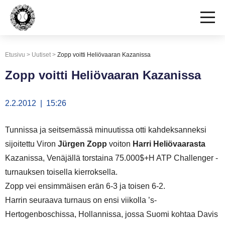
Etusivu
>
Uutiset
>
Zopp voitti Heliövaaran Kazanissa
Zopp voitti Heliövaaran Kazanissa
2.2.2012 | 15:26
Tunnissa ja seitsemässä minuutissa otti kahdeksanneksi
sijoitettu Viron
Jürgen Zopp
voiton
Harri Heliövaarasta
Kazanissa, Venäjällä torstaina 75.000$+H ATP Challenger -
turnauksen toisella kierroksella.
Zopp vei ensimmäisen erän 6-3 ja toisen 6-2.
Harrin seuraava turnaus on ensi viikolla ’s-
Hertogenboschissa, Hollannissa, jossa Suomi kohtaa Davis