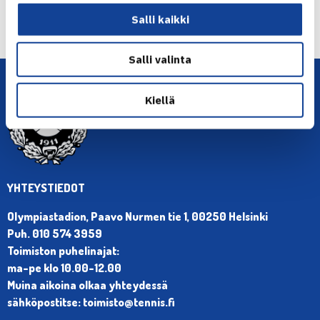
Seuraava uutinen: Paukku jatkoon
Salli kaikki
Vandansissa… →
Salli valinta
Kiellä
YHTEYSTIEDOT
Olympiastadion, Paavo Nurmen tie 1, 00250 Helsinki
Puh. 010 574 3959
Toimiston puhelinajat:
ma-pe klo 10.00-12.00
Muina aikoina olkaa yhteydessä
sähköpostitse: toimisto@tennis.fi