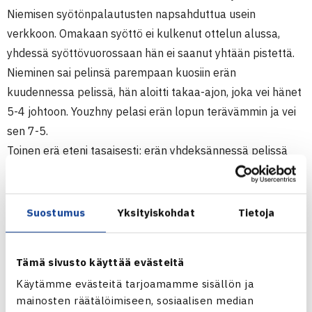
Niemisen syötönpalautusten napsahduttua usein
verkkoon. Omakaan syöttö ei kulkenut ottelun alussa,
yhdessä syöttövuorossaan hän ei saanut yhtään pistettä.
Nieminen sai pelinsä parempaan kuosiin erän
kuudennessa pelissä, hän aloitti takaa-ajon, joka vei hänet
5-4 johtoon. Youzhny pelasi erän lopun terävämmin ja vei
sen 7-5.
Toinen erä eteni tasaisesti; erän yhdeksännessä pelissä
Youzhnylla oli murtomahdollisuus, mutta Nieminen kesti ja
edettiin tie-breakiin. Sitä Jarkko johti jo 5-3, mutta jälleen
Youzhny paransi peliään vieden tie-breakin 7-5.
Suostumus
Yksityiskohdat
Tietoja
Kolmannessakin erässä Youzhny pelasi tärkeät pisteet
hyvin ja vei erän 6-3. Tämä oli miesten kolmas
Tämä sivusto käyttää evästeitä
kohtaaminen ja venäläisen kolmas voitto.
Käytämme evästeitä tarjoamamme sisällön ja
Nieminen eteni Wimbledonissa viime vuonna kierrosta
mainosten räätälöimiseen, sosiaalisen median
pidemmälle, puolivälieriin. Turnaus ei kuitenkaan ole hänen