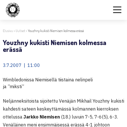
Etusivu
>
Uutiset
>
Youzhny kukisti Niemisen kolmessa erässä
Youzhny kukisti Niemisen kolmessa
erässä
3.7.2007 | 11:00
Wimbledonissa Niemisellä tiistaina nelinpeli
ja ”miksti”
Neljänneksitoista sijoitettu Venäjän Mikhail Youzhny kukisti
kahdesti sateen keskeyttämässä kolmannen kierroksen
ottelussa
Jarkko Niemisen
(18.) luvuin 7-5, 7-6(5), 6-3.
Venäläinen meni ensimmäisessä erässä 4-1 johtoon