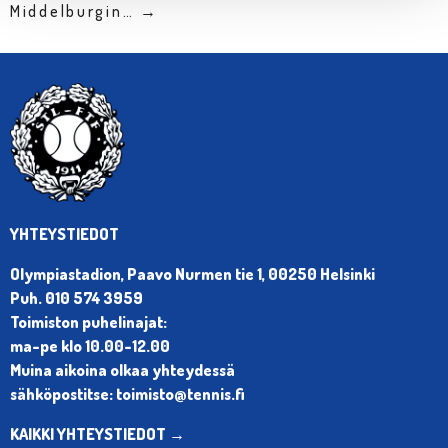
Middelburgin… →
YHTEYSTIEDOT
Olympiastadion, Paavo Nurmen tie 1, 00250 Helsinki
Puh. 010 574 3959
Toimiston puhelinajat:
ma-pe klo 10.00-12.00
Muina aikoina olkaa yhteydessä
sähköpostitse: toimisto@tennis.fi
KAIKKI YHTEYSTIEDOT →