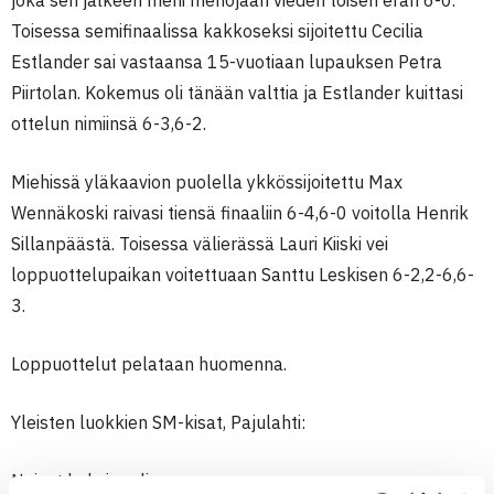
joka sen jälkeen meni menojaan vieden toisen erän 6-0.
Toisessa semifinaalissa kakkoseksi sijoitettu Cecilia
Estlander sai vastaansa 15-vuotiaan lupauksen Petra
Piirtolan. Kokemus oli tänään valttia ja Estlander kuittasi
ottelun nimiinsä 6-3,6-2.
Miehissä yläkaavion puolella ykkössijoitettu Max
Wennäkoski raivasi tiensä finaaliin 6-4,6-0 voitolla Henrik
Sillanpäästä. Toisessa välierässä Lauri Kiiski vei
loppuottelupaikan voitettuaan Santtu Leskisen 6-2,2-6,6-
3.
Loppuottelut pelataan huomenna.
Yleisten luokkien SM-kisat, Pajulahti:
Naiset kaksinpeli