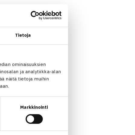
Tietoja
edian ominaisuuksien
nosalan ja analytiikka-alan
 näitä tietoja muihin
jaan.
Markkinointi