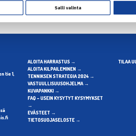
Salli valinta
ALOITA HARRASTUS →
TILAA U
ALOITA KILPAILEMINEN →
 tie 1,
TENNIKSEN STRATEGIA 2024 →
VASTUULLISUUSOHJELMA →
KUVAPANKKI →
FAQ – USEIN KYSYTYT KYSYMYKSET
→
ssä
EVÄSTEET →
s.fi
TIETOSUOJASELOSTE →