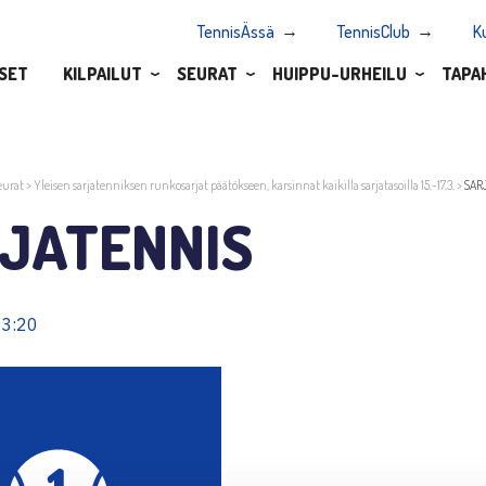
TennisÄssä
TennisClub
K
SET
KILPAILUT
SEURAT
HUIPPU-URHEILU
TAPA
eurat
>
Yleisen sarjatenniksen runkosarjat päätökseen, karsinnat kaikilla sarjatasoilla 15.-17.3.
>
SAR
JATENNIS
13:20