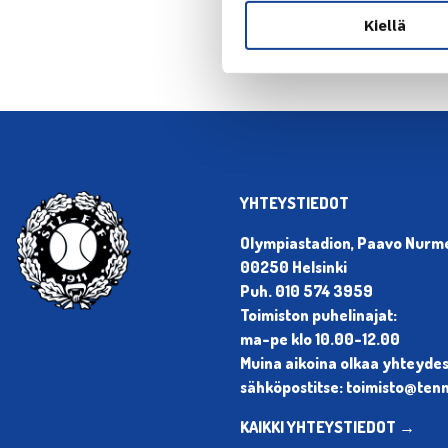
Kiellä
YHTEYSTIEDOT
Olympiastadion, Paavo Nurmen
00250 Helsinki
Puh. 010 574 3959
Toimiston puhelinajat:
ma-pe klo 10.00-12.00
Muina aikoina olkaa yhteyde
sähköpostitse: toimisto@tenni
KAIKKI YHTEYSTIEDOT →