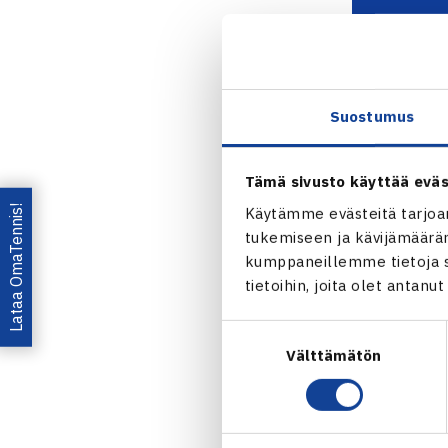
Suostumus
Tämä sivusto käyttää eväs
Lataa OmaTennis!
Käytämme evästeitä tarjoa
Jaa:
tukemiseen ja kävijämääräm
kumppaneillemme tietoja si
tietoihin, joita olet antanu
Suostumuksen
Välttämätön
valinta
← Edellin