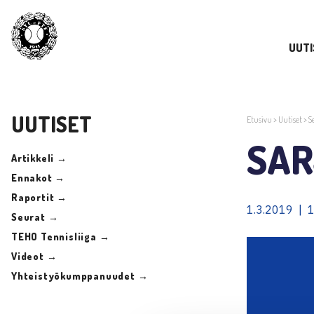
UUTI
UUTISET
Etusivu
>
Uutiset
>
S
SAR
Artikkeli →
Ennakot →
Raportit →
1.3.2019 | 
Seurat →
TEHO Tennisliiga →
Videot →
Yhteistyökumppanuudet →