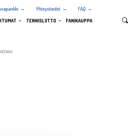
uvapankki
Yhteystiedot
FAQ
HTUMAT
TENNISLIITTO
FANIKAUPPA
JATENNIS