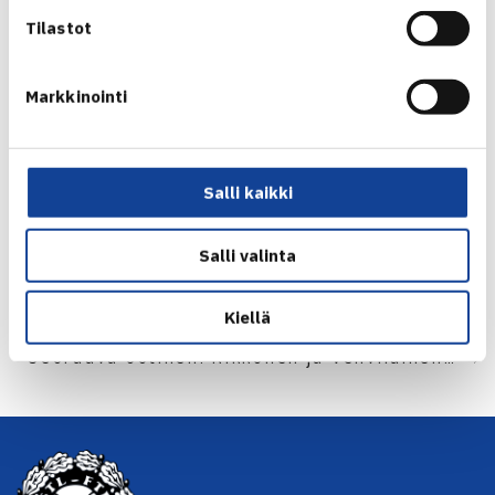
Tilastot
Turnaus verkossa
Markkinointi
Salli kaikki
Jaa:
Salli valinta
Kiellä
← Edellinen
Seuraava uutinen: Rikkonen ja Vehviläinen… →