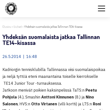
Etusivu
>
Uutiset
>
Yhdeksän suomalaista jatkaa Tallinnan TE14-kisassa
Yhdeksän suomalaista jatkaa Tallinnan
TE14-kisassa
26.5.2014 | 16:48
Kadriorgin tennisklubilla Tallinnassa viisi suomalaispoikaa
ja neljä tyttöä eteni maanantaina toiselle kierrokselle
TE14 Junior Tour -turnauksessa.
Jatkoon menivät poikien kaksinpelissä TaTS:n
Peetu
Pohjola
(4.), Smashin
Anttoni Kinnunen
(8.) ja
Nino
Salonen
, HVS:n
Otto Virtanen
(villi kortti) ja LTS:n
Roni