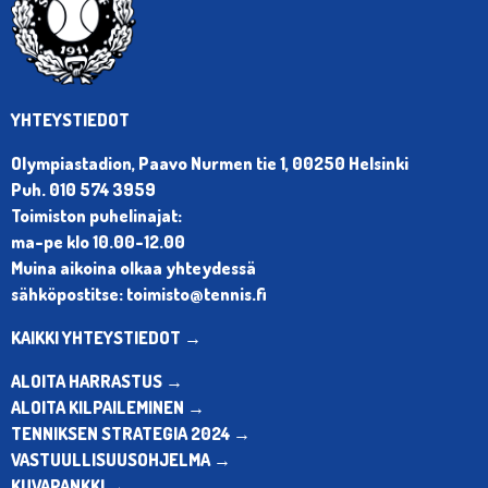
YHTEYSTIEDOT
Olympiastadion, Paavo Nurmen tie 1, 00250 Helsinki
Puh. 010 574 3959
Toimiston puhelinajat:
ma-pe klo 10.00-12.00
Muina aikoina olkaa yhteydessä
sähköpostitse: toimisto@tennis.fi
KAIKKI YHTEYSTIEDOT →
ALOITA HARRASTUS →
ALOITA KILPAILEMINEN →
TENNIKSEN STRATEGIA 2024 →
VASTUULLISUUSOHJELMA →
KUVAPANKKI →