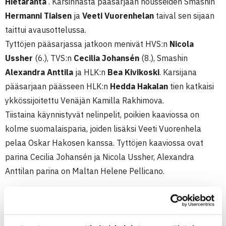
Hietaranta
. Karsinnasta pääsarjaan nousseiden Smashin
Hermanni Tiaisen
ja
Veeti Vuorenhelan
taival sen sijaan
taittui avausottelussa.
Tyttöjen pääsarjassa jatkoon menivät HVS:n
Nicola
Ussher
(6.), TVS:n
Cecilia Johansén
(8.), Smashin
Alexandra Anttila
ja HLK:n
Bea Kivikoski
. Karsijana
pääsarjaan päässeen HLK:n
Hedda Hakalan
tien katkaisi
ykkössijoitettu Venäjän Kamilla Rakhimova.
Tiistaina käynnistyvät nelinpelit, poikien kaaviossa on
kolme suomalaisparia, joiden lisäksi Veeti Vuorenhela
pelaa Oskar Hakosen kanssa. Tyttöjen kaaviossa ovat
parina Cecilia Johansén ja Nicola Ussher, Alexandra
Anttilan parina on Maltan Helene Pellicano.
SEB Tallink Junior Open
TE14 Junior Tour -turnaus