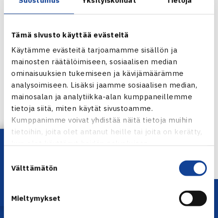
Tämä sivusto käyttää evästeitä
Käytämme evästeitä tarjoamamme sisällön ja
mainosten räätälöimiseen, sosiaalisen median
ominaisuuksien tukemiseen ja kävijämäärämme
analysoimiseen. Lisäksi jaamme sosiaalisen median,
Jaa:
mainosalan ja analytiikka-alan kumppaneillemme
tietoja siitä, miten käytät sivustoamme.
Kumppanimme voivat yhdistää näitä tietoja muihin
tietoihin, joita olet antanut heille tai joita on kerätty,
Lataa OmaTennis!
← Edellinen
kun olet käyttänyt heidän palvelujaan.
Suostumuksen
Välttämätön
valinta
Mieltymykset