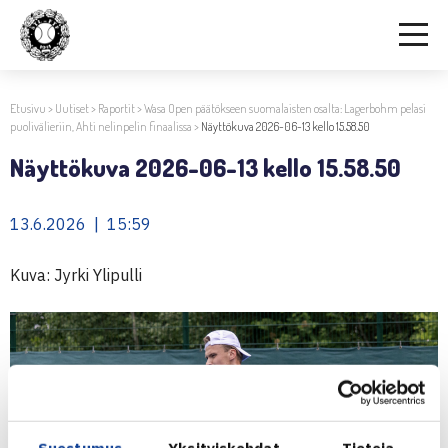
Etusivu
>
Uutiset
>
Raportit
>
Wasa Open päätökseen suomalaisten osalta: Lagerbohm pelasi
puolivälieriin, Ahti nelinpelin finaalissa
>
Näyttökuva 2026-06-13 kello 15.58.50
Näyttökuva 2026-06-13 kello 15.58.50
13.6.2026 | 15:59
Kuva: Jyrki Ylipulli
Suostumus
Yksityiskohdat
Tietoja