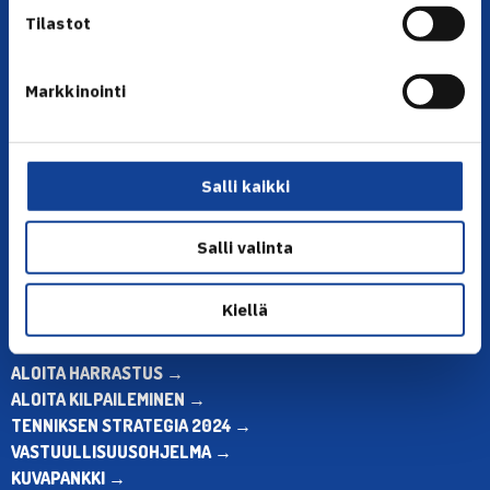
Tilastot
Markkinointi
YHTEYSTIEDOT
Olympiastadion, Paavo Nurmen tie 1, 00250 Helsinki
Puh. 010 574 3959
Salli kaikki
Toimiston puhelinajat:
ma-pe klo 10.00-12.00
Salli valinta
Muina aikoina olkaa yhteydessä
sähköpostitse: toimisto@tennis.fi
Kiellä
KAIKKI YHTEYSTIEDOT →
ALOITA HARRASTUS →
ALOITA KILPAILEMINEN →
TENNIKSEN STRATEGIA 2024 →
VASTUULLISUUSOHJELMA →
KUVAPANKKI →